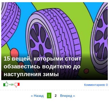
15 вещей, которыми стоит
обзавестись водителю до
наступления зимы
Комментариев: 0
« Назад
1
2
Вперед »
0