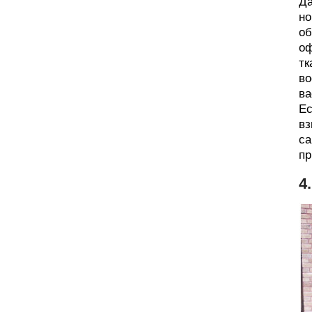
Да
но
об
оф
тк
во
ва
Ес
вз
са
пр
4