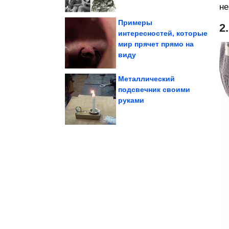
не
Примеры
2
интересностей, которые
мир прячет прямо на
уголках планеты
аквапарки в разных
Самые необычные
виду
Металлический
подсвечник своими
руками
сделать свою...
просто нужно было
Случаи, когда людям