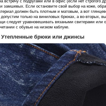
на встречу с подругами или в офис (если нет строгого 
и замшевых. Если остановите свой выбор на коже, обр
териал должен быть плотным и матовым, а вот глянцево
 допустим только на виниловых брюках, а во-вторых, вы
щи следует уравновешивать вязаными свитерами или о
четании с обувью на низком каблуке.
. Утепленные брюки или джинсы