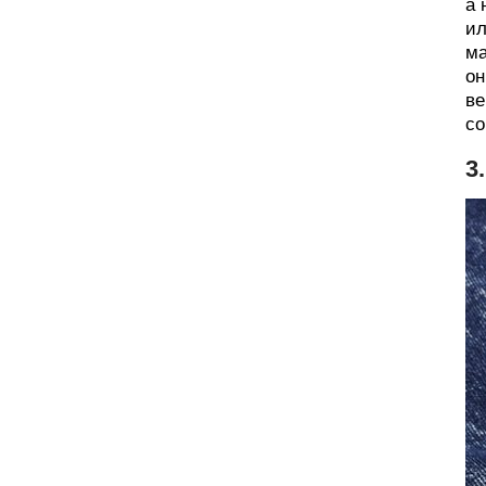
а 
ил
ма
он
ве
со
3