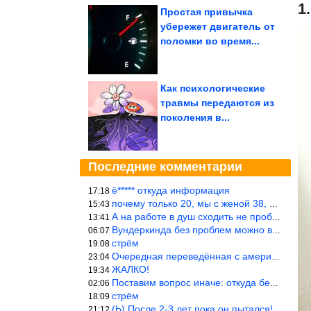
1
Простая привычка
убережет двигатель от
поломки во время...
Как психологические
травмы передаются из
поколения в...
Последние комментарии
ё***** откуда информация
17:18
почему только 20, мы с женой 38, называется ртутной свадьбой, гр
15:43
А на работе в душ сходить не пробовали?
13:41
Вундеркинда без проблем можно вырастить всего-то с максимально р
06:07
стрём
19:08
Очередная переведённая с американского статья. Не работает эта ф
23:04
ЖАЛКО!
19:34
Поставим вопрос иначе: откуда берётся столь зловредный феминизм?
02:06
стрём
18:09
(Ь) После 2-3 лет пока он пытался! :))) Учитывая, что кошки 10-1
21:12