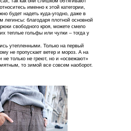
сах, так как они слишком обтягивают
относитесь именно к этой категории,
но будет надеть куда-угодно, даже в
ем легинсы: благодаря плотной основной
брюки свободного кроя, можете смело
них теплые гольфы или чулки – тогда у
тись утепленными. Только на первый
ому не пропускает ветер и мороз. А на
не только не греют, но и «освежают»
иятным, то зимой все совсем наоборот.