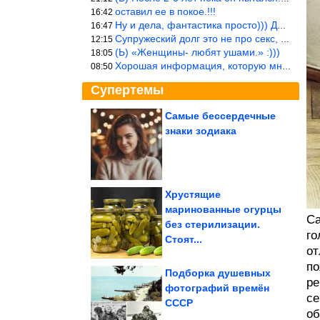
оставил ее в покое.!!!
16:42
Ну и дела, фантастика просто))) Даже и добавить то нечего…
16:47
Супружеский долг это не про секс, это про Жизнь на Земле. Супруж
12:15
(Ь) «Женщины- любят ушами.» :)))
18:05
Хорошая информация, которую многим стоило бы взять на вооружение
08:50
Супертемы
Самые бессердечные
знаки зодиака
Подборка душевных
фотографий времён
СССР
Хрустящие
маринованные огурцы
Са
В Хабаровске мужчина
без стерилизации.
умер после
задержания...
го
Стоят...
от
по
Подборка душевных
ре
фотографий времён
се
СССР
Топ-10 крупнейших угольных шахт и разрезов мира
об