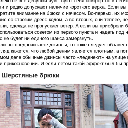
леко не все девушки чувствуют себя комфортно в легин
ги и редко допускают наличие короткого верха. Если вы 
ратите внимание на брюки с начесом. Во-первых, их мож
ис со строгим дресс-кодом, а во-вторых, они теплее, ч
ани, одежда не пропускает ветер. А если вы приобрели 
спользоваться советом из первого пункта и надеть под 
с не будет ни единого шанса замерзнуть.
ли вы предпочитаете джинсы, то тоже следует обзавес
гляд кажется, что любой деним является плотным, а пот
мом деле обычные джинсы часто «леденеют» на улице и 
и прикосновении. И если летом такой эффект был бы пр
. Шерстяные брюки