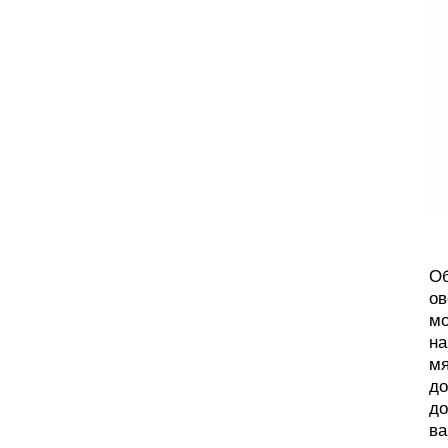
Об
ов
мо
на
мя
до
до
ва