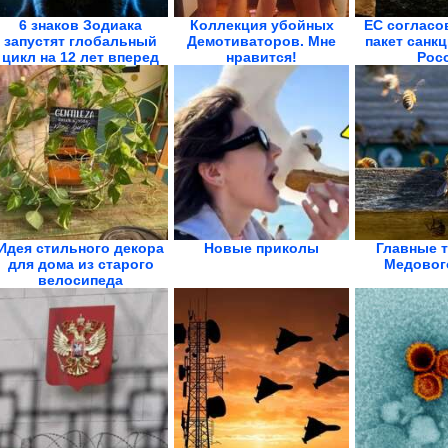
6 знаков Зодиака
Коллекция убойных
ЕС согласо
запустят глобальный
Демотиваторов. Мне
пакет санк
цикл на 12 лет вперед
нравится!
Рос
Идея стильного декора
Новые приколы
Главные 
для дома из старого
Медовог
велосипеда