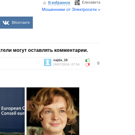
Елизаветa
Мошенники от Электросети »
ВКонтакте
тели могут оставлять комментарии.
najda_18
0
26/07/2016, 07:54