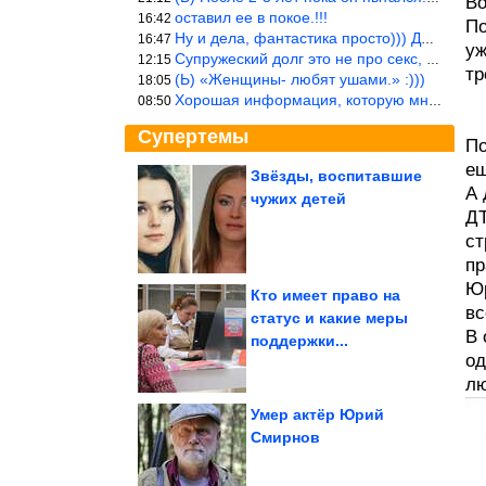
Во
оставил ее в покое.!!!
16:42
По
Ну и дела, фантастика просто))) Даже и добавить то нечего…
16:47
уж
Супружеский долг это не про секс, это про Жизнь на Земле. Супруж
12:15
тр
(Ь) «Женщины- любят ушами.» :)))
18:05
Хорошая информация, которую многим стоило бы взять на вооружение
08:50
Супертемы
По
ещ
Звёзды, воспитавшие
А 
чужих детей
Почему «главная
ДТ
советская бабушка»
Татьяна Пельтцер...
ст
пр
Юр
Кто имеет право на
вс
статус и какие меры
В 
Глюкоза шокировала
поддержки...
безумным видом на
фестивале
од
лю
Умер актёр Юрий
Смирнов
Что скрывают стоматологические клиники? Почему...