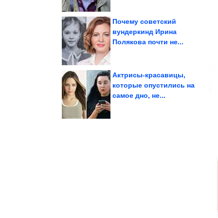
Почему советский
вундеркинд Ирина
Полякова почти не...
скважин опасна?
Чем вода из колодцев и
Актрисы-красавицы,
которые опустились на
самое дно, не...
фоторамок
использование
Нестандартное