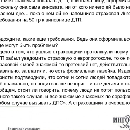
т моя знакомая попала в ДТП, признала вину, оформила
скольку она сама виновата, ни от кого ничего ей было н
асном дне… пока о нём ей не напомнила страховая Инг
ебования на 50 тр к виновнице ДТП.
дождите, какие еще требования. Ведь она оформила все
е могут быть проблемы?
дело в том, что ушлые страховщики протолкнули норму 
П забыл уведомить страховую о европротоколе, то он п
раховой к моей знакомой-то претензий нет, действител
авильно, заплатили, но есть формальная лазейка. Изде
исты подтвердили, что сотни и сотни людей попадаются 
ё правильно, но водитель же не юрист и все детали в го
общем, стоит ли говорить, почему люди не хотят польз
ного такого случая, и все знакомые знакомых по сарафа
бом случае вызывать ДПС». А страховщики в очередной