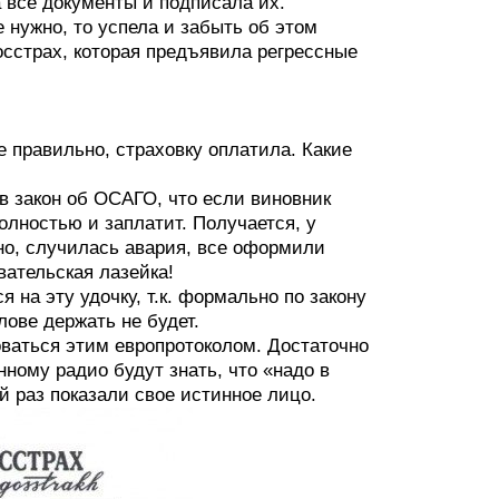
 все документы и подписала их.
е нужно, то успела и забыть об этом
осстрах, которая предъявила регрессные
 правильно, страховку оплатила. Какие
в закон об ОСАГО, что если виновник
олностью и заплатит. Получается, у
ьно, случилась авария, все оформили
вательская лазейка!
на эту удочку, т.к. формально по закону
лове держать не будет.
оваться этим европротоколом. Достаточно
нному радио будут знать, что «надо в
 раз показали свое истинное лицо.