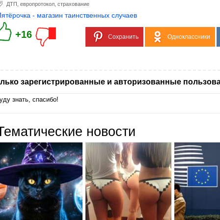
ДТП
,
европротокол
,
страхование
Пятёрочка - магазин таинственных случаев
+16
Сохранить
Одноклассники
лько зарегистрированные и авторизованные пользова
уду знать, спасибо!
Тематические новости