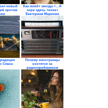
вал новый
Как живёт звезда «…А
ций против
зори здесь тихие»
сии
Екатерина Маркова
традиции
Почему иностранцы
о Спаса
охотятся за
радиоприёмником
«Океан-214»