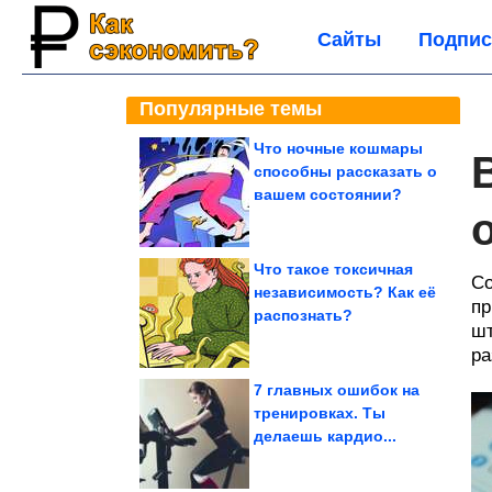
Сайты
Подпис
Популярные темы
Что ночные кошмары
способны рассказать о
вашем состоянии?
Что такое токсичная
Со
независимость? Как её
пр
распознать?
шт
ра
7 главных ошибок на
тренировках. Ты
делаешь кардио...