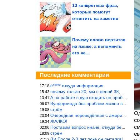
13 конкретных фраз,
которые помогут
ответить на хамство
Почему слово вертится
на языке, а вспомнить
его не...
Последние комментарии
ё***** откуда информация
17:18
почему только 20, мы с женой 38, называется ртутной свадьбой, гр
15:43
А на работе в душ сходить не пробовали?
13:41
Вундеркинда без проблем можно вырастить всего-то с максимально р
06:07
стрём
19:08
Од
Очередная переведённая с американского статья. Не работает эта ф
23:04
со
ЖАЛКО!
19:34
см
Поставим вопрос иначе: откуда берётся столь зловредный феминизм?
02:06
стрём
ев
18:09
(Ь) После 2-3 лет пока он пытался! :))) Учитывая, что кошки 10-1
21:12