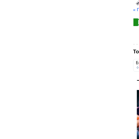
« 
То
Б