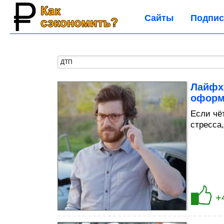
Сайты
Подпис
Лайфха
оформ
Если чё
стресса
+