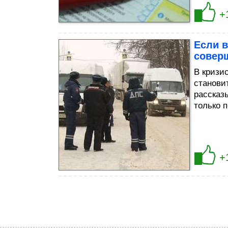
+
Если в
совер
В кризи
станови
рассказ
только п
+