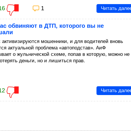
16
1
Читать дале
ас обвиняют в ДТП, которого вы не
шали
с активизируются мошенники, и для водителей вновь
тся актуальной проблема «автоподстав». АиФ
ывает о жульнической схеме, попав в которую, можно не
отерять деньги, но и лишиться прав.
12
Читать дале