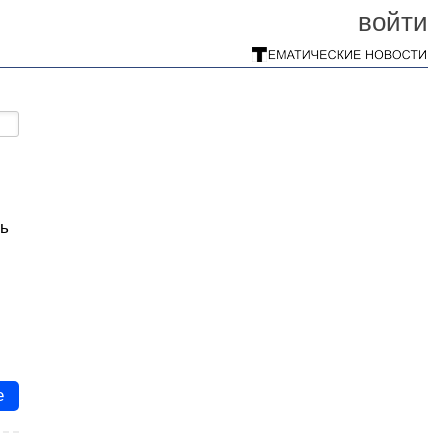
войти
ть
е