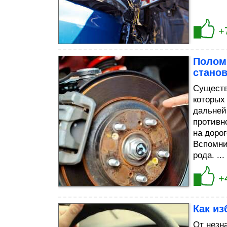
+
Поломк
станов
Существ
которых
дальней
противн
на доро
Вспомни
рода. ...
+
Как из
От незн