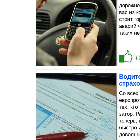
дорожно
вас из 
стоит г
аварий 
таких н
+
Водите
страх
Со всех
европро
тех, кт
затор. 
теперь,
быстро 
довольно