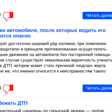
7
Читать дале
и автомобиля, после которых водить его
ится опасно
ует достаточно широкий ряд поломок, при появлении
 водителю в принципе противопоказано осуществлять
шее движение на автомобиле без посторонней помощи.
ом случае существует немаленькая вероятность учинит
ге ДТП, которое может стать причиной людских жертв.
м же, что именно относится к неисправностям такого
4
Читать дале
бежать ДТП
ачительной царапины до серьезной аварии — любое