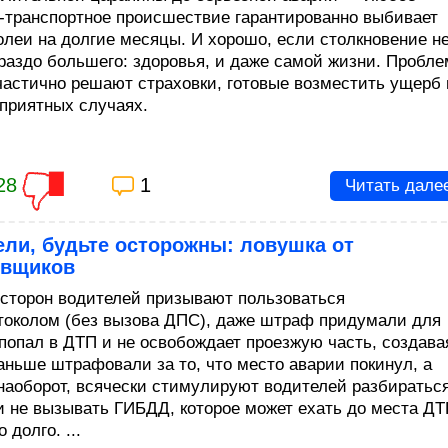
-транспортное происшествие гарантированно выбивает
колеи на долгие месяцы. И хорошо, если столкновение н
ораздо большего: здоровья, и даже самой жизни. Пробле
частично решают страховки, готовые возместить ущерб 
еприятных случаях.
28
1
Читать дале
ли, будьте осторожны: ловушка от
овщиков
 сторон водителей призывают пользоваться
токолом (без вызова ДПС), даже штраф придумали для
о попал в ДТП и не освобождает проезжую часть, создава
Раньше штрафовали за то, что место аварии покинул, а
 наоборот, всячески стимулируют водителей разбиратьс
и не вызывать ГИБДД, которое может ехать до места Д
 долго. ...