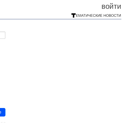
войти
е