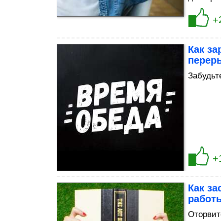
+
Как за
перер
Забудьте
+
Как за
работы
Оторвит