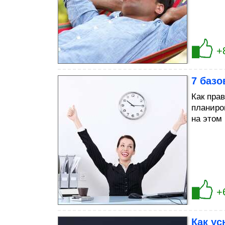
+
7 баз
Как пра
планиро
на этом 
+
Как ус