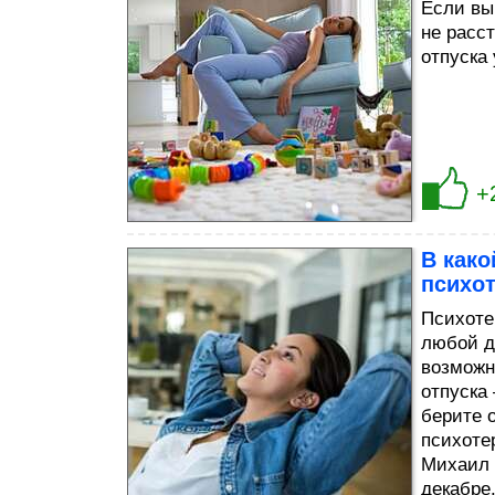
Если вы
не расс
отпуска 
+
В како
психо
Психоте
любой д
возможн
отпуска
берите 
психоте
Михаил 
декабре. 