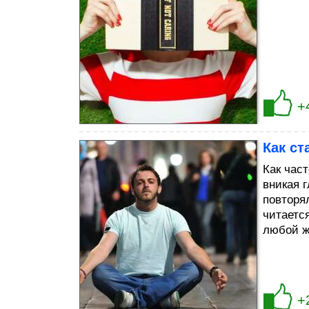
+
Как ст
Как час
вникая 
повторя
читаетс
любой ж
+