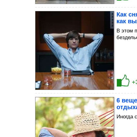
Как сн
как в
В этом 
бездель
+
6 веще
отдых
Иногда 