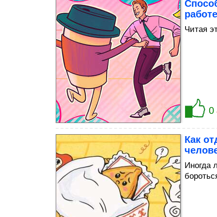
Спосо
работе
Читая эт
0
Как от
челов
Иногда 
боротьс