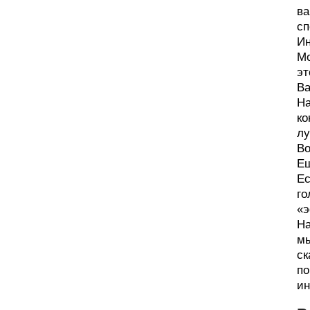
ва
сп
Ин
Мо
эт
Ва
На
ко
лу
Во
Ещ
Ес
го
«э
На
мы
ск
по
ин