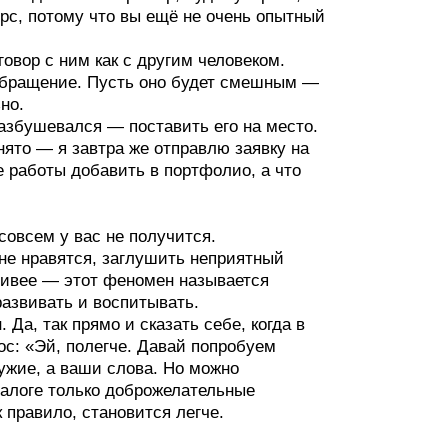
рс, потому что вы ещё не очень опытный
говор с ним как с другим человеком.
обращение. Пусть оно будет смешным —
но.
азбушевался — поставить его на место.
нято — я завтра же отправлю заявку на
е работы добавить в портфолио, а что
овсем у вас не получится.
не нравятся, заглушить неприятный
ойчивее — этот феномен называется
развивать и воспитывать.
 Да, так прямо и сказать себе, когда в
с: «Эй, полегче. Давай попробуем
чужие, а ваши слова. Но можно
иалоге только доброжелательные
к правило, становится легче.