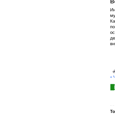
В
Ин
му
Ка
по
ос
де
вн
« 
То