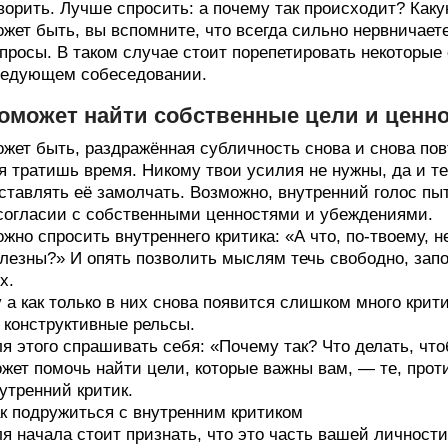
ворить. Лучше спросить: а почему так происходит? Как
жет быть, вы вспомните, что всегда сильно нервничает
просы. В таком случае стоит порепетировать некоторые 
едующем собеседовании.
оможет найти собственные цели и ценн
жет быть, раздражённая субличность снова и снова по
я тратишь время. Никому твои усилия не нужны, да и те
ставлять её замолчать. Возможно, внутренний голос пыт
согласии с собственными ценностями и убеждениями.
жно спросить внутреннего критика: «А что, по-твоему, 
лезны?» И опять позволить мыслям течь свободно, зап
х.
 а как только в них снова появится слишком много кри
 конструктивные рельсы.
я этого спрашивать себя: «Почему так? Что делать, чт
жет помочь найти цели, которые важны вам, — те, прот
утренний критик.
к подружиться с внутренним критиком
я начала стоит признать, что это часть вашей личност