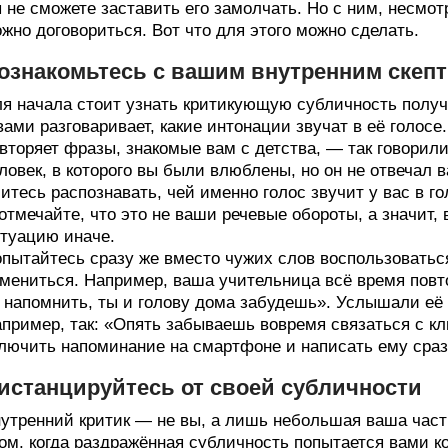
 не сможете заставить его замолчать. Но с ним, несмот
жно договориться. Вот что для этого можно сделать.
ознакомьтесь с вашим внутренним скеп
я начала стоит узнать критикующую субличность получ
вами разговаривает, какие интонации звучат в её голосе
вторяет фразы, знакомые вам с детства, — так говорили
ловек, в которого вы были влюблены, но он не отвечал 
итесь распознавать, чей именно голос звучит у вас в г
отмечайте, что это не ваши речевые обороты, а значит, 
туацию иначе.
пытайтесь сразу же вместо чужих слов воспользоватьс
мениться. Например, ваша учительница всё время повт
 напомнить, ты и голову дома забудешь». Услышали её
пример, так: «Опять забываешь вовремя связаться с кл
лючить напоминание на смартфоне и написать ему сразу
истанцируйтесь от своей субличности
утренний критик — не вы, а лишь небольшая ваша часть
ом, когда раздражённая субличность попытается вами к