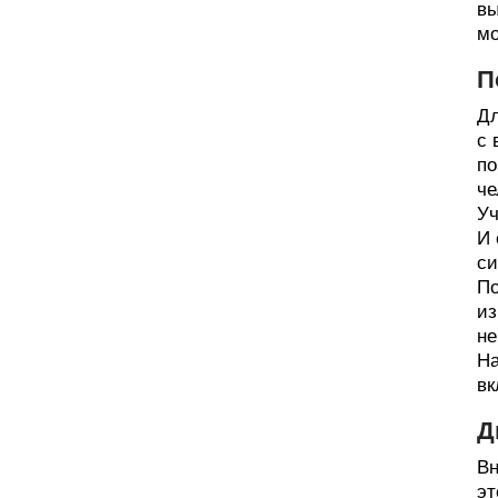
вы
мо
П
Дл
с 
по
че
Уч
И 
си
По
из
не
На
вк
Д
Вн
эт