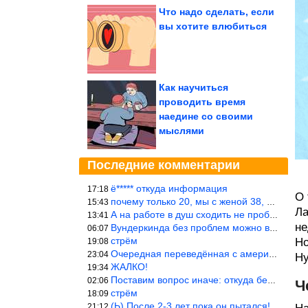
Что надо сделать, если
вы хотите влюбиться
Как научиться
проводить время
наедине со своими
мыслями
Последние комментарии
ё***** откуда информация
17:18
О 
почему только 20, мы с женой 38, называется ртутной свадьбой, гр
15:43
Ла
А на работе в душ сходить не пробовали?
13:41
не
Вундеркинда без проблем можно вырастить всего-то с максимально р
06:07
стрём
Но
19:08
Очередная переведённая с американского статья. Не работает эта ф
23:04
Ну
ЖАЛКО!
19:34
Поставим вопрос иначе: откуда берётся столь зловредный феминизм?
02:06
Ч
стрём
18:09
(Ь) После 2-3 лет пока он пытался! :))) Учитывая, что кошки 10-1
21:12