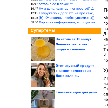
На
оставил ее в покое.!!!
16:42
Ну и дела, фантастика просто))) Даже и добавить то нечего…
16:47
П
Супружеский долг это не про секс, это про Жизнь на Земле. Супруж
12:15
(Ь) «Женщины- любят ушами.» :)))
Ма
18:05
Хорошая информация, которую многим стоило бы взять на вооружение
08:50
по
на
Супертемы
Дл
на
На столе за 15 минут.
Ленивая закрытая
«Н
Конец июля приготовил
особый сценарий для 5
пицца из лаваша...
То
знаков Зодиака
И 
по
Этот вкусный продукт
У
снижает холестерин.
Юмор из соцсетей
Даже если вы...
У 
из
Ст
Классная идея для дома
сд
не
Готовить всего 10 минут. Ленивые хачапури из кабачков
вп