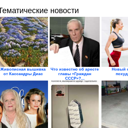
Тематические новости
Живописная вышивка
Что известно об аресте
Новый 
от Кассандры Диас
главы «Граждан
похуд
СССР»?...