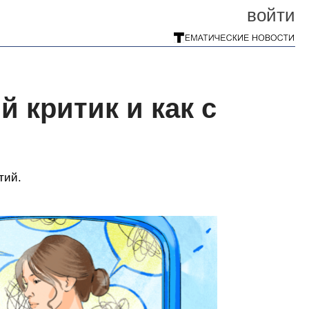
войти
 критик и как с
тий.