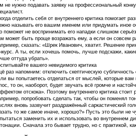
м не нужно подавать заявку на профессиональный конку
ециалист.
огда отделить себя от внутреннего критика помогает раз
жно называть его вашим именем или придумать иное 
о поможет не воспринимать его нападки слишком серьёз
м может быть проще возражать ему, а если он совсем р
пример, сказать: «Шрек Иванович, хватит. Решение при
нкурс. А ты, если хочешь помочь, лучше подскажи, каки
чше оттуда убрать».
спитывайте вашего невидимого критика
ё раз напомним: отключить скептическую субличность с
ли вы попытаетесь отделаться от мыслей, которые вам 
лос, то он, наоборот, будет звучать всё громче и наст
ффектом отскока». Поэтому внутреннего критика стоит 
пример, попробовать сделать так, чтобы он поменял тон.
слях вновь зазвучит раздражённый саркастический голо
азать то же самое иначе, хорошо?» Пусть это были не 
пытаться заменить их и использовать во внутреннем д
тонации. Сначала это бывает трудно, но с практикой, ка