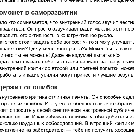
 первый взгляд кажется, что ничем. Но на самом деле он
оможет в саморазвитии
ло кто сомневается, что внутренний голос звучит честно
нравиться. Он просто озвучивает ваши мысли, хотя по
править его активность в конструктивное русло.
я этого стоит задать себе вопрос: «Что я могу улучшит
правлении? Где у меня зоны роста?» Может быть, в мыс
ичего ты не можешь! Даже не вздумай пытаться!»
гда стоит сказать себе, что такой вариант вас не устраи
внутренний критик со второй или третьей попытки може
работать и какие усилия могут принести лучшие резуль
держит от ошибок
внутреннего критика отличная память. Он способен сдел
 прошлых ошибок. И эту его особенность можно обратит
оит спросить у своей скептически настроенной субличн
елано не так. И как избежать ошибки, чтобы добиться и
сколько неудачных собеседований. Внутренний критик 
ечатление на работодателя — тебе не получить хороши