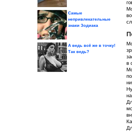
го
Мо
Самые
во
непривлекательные
сл
знаки Зодиака
волосы из-за...
оттаскала балерину за
Как светская львица
П
Мо
А ведь всё же в точку!
зр
Так ведь?
за
драмы Леонида Быкова
История семейной
в 
Мо
по
ни
Ну
на
Дл
мо
вн
Ка
Дл