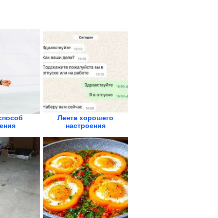
способ
Лента хорошего
ения
настроения