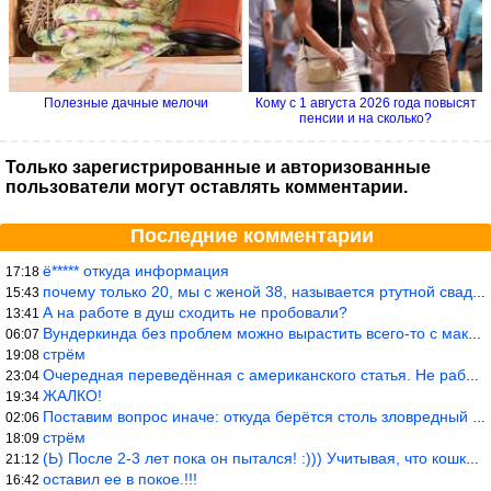
Полезные дачные мелочи
Кому с 1 августа 2026 года повысят
пенсии и на сколько?
Только зарегистрированные и авторизованные
пользователи могут оставлять комментарии.
Последние комментарии
ё***** откуда информация
17:18
почему только 20, мы с женой 38, называется ртутной свадьбой, гр
15:43
А на работе в душ сходить не пробовали?
13:41
Вундеркинда без проблем можно вырастить всего-то с максимально р
06:07
стрём
19:08
Очередная переведённая с американского статья. Не работает эта ф
23:04
ЖАЛКО!
19:34
Поставим вопрос иначе: откуда берётся столь зловредный феминизм?
02:06
стрём
18:09
(Ь) После 2-3 лет пока он пытался! :))) Учитывая, что кошки 10-1
21:12
оставил ее в покое.!!!
16:42