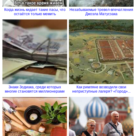
Когда жизнь кидает такие пасы, что
Незабываемые тревел-впечатления
остаётся только мемить
Джоэла Матусзака
Знаки Зодиака, среди которых
Как римляне возводили свои
многие становятся миллионерами
неприступные лагеря? «Город»...