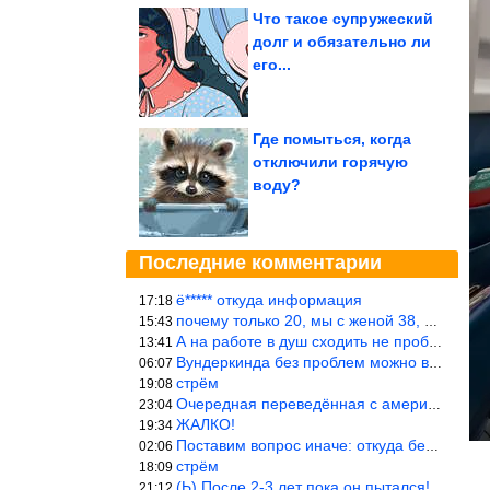
Что такое супружеский
долг и обязательно ли
его...
Где помыться, когда
отключили горячую
воду?
Последние комментарии
ё***** откуда информация
17:18
почему только 20, мы с женой 38, называется ртутной свадьбой, гр
15:43
А на работе в душ сходить не пробовали?
13:41
Вундеркинда без проблем можно вырастить всего-то с максимально р
06:07
стрём
19:08
Очередная переведённая с американского статья. Не работает эта ф
23:04
ЖАЛКО!
19:34
Поставим вопрос иначе: откуда берётся столь зловредный феминизм?
02:06
стрём
18:09
(Ь) После 2-3 лет пока он пытался! :))) Учитывая, что кошки 10-1
21:12