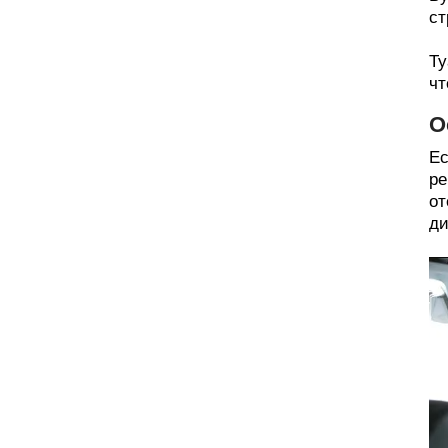
ст
Ту
чт
О
Ес
ре
от
ди