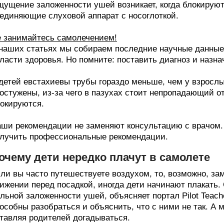
ущение заложенности ушей возникает, когда блокируют
единяющие слуховой аппарат с носоглоткой.
 занимайтесь самолечением!
наших статьях мы собираем последние научные данные 
ласти здоровья. Но помните: поставить диагноз и назна
детей евстахиевы трубы гораздо меньше, чем у взрослы
остужены, из-за чего в пазухах стоит непропадающий от
окируются.
ши рекомендации не заменяют консультацию с врачом.
лучить профессиональные рекомендации.
очему дети нередко плачут в самолете
ли вы часто путешествуете воздухом, то, возможно, за
ижении перед посадкой, иногда дети начинают плакать. 
льной заложенности ушей, объясняет портал Pilot Teache
особны разобраться и объяснить, что с ними не так. А
тавляя родителей догадываться.