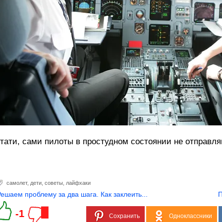
тати, сами пилоты в простудном состоянии не отправля
самолет
,
дети
,
советы
,
лайфхаки
Решаем проблему за два шага. Как заклеить...
П
-1
Сохранить
Одноклассники