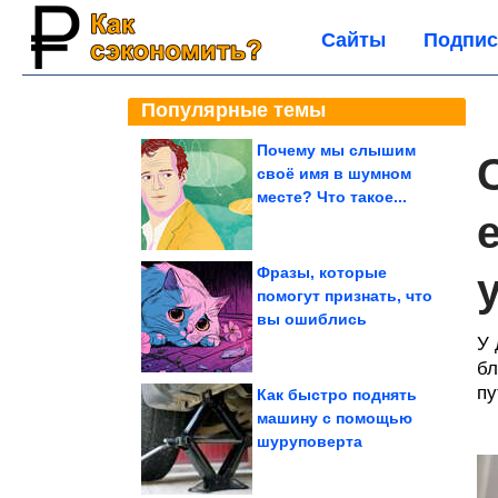
Сайты
Подпис
Популярные темы
Почему мы слышим
своё имя в шумном
месте? Что такое...
Фразы, которые
помогут признать, что
вы ошиблись
У 
бл
пу
Как быстро поднять
машину с помощью
шуруповерта