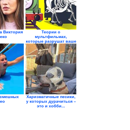
а Виктория
Теории о
еко
мультфильмах,
которые разрушат ваше
детство
 смешных
Харизматичные песики,
ео
у которых дурачиться –
это и хобби...