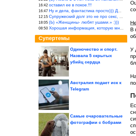
Ощ
оставил ее в покое.!!!
16:42
со
Ну и дела, фантастика просто))) Даже и добавить то нечего…
16:47
Супружеский долг это не про секс, это про Жизнь на Земле. Супруж
12:15
(Ь) «Женщины- любят ушами.» :)))
Не
18:05
Хорошая информация, которую многим стоило бы взять на вооружение
08:50
В 
об
Супертемы
Одиночество и спорт.
У 
Назвала 5 скрытых
пр
Рассеянному склерозу
подбирают иммунный
убийц сердца
бл
механизм
На
Австралия подает иск к
по
Telegram
П
Кадры, которые
заставят вас
улыбнуться
Ес
сн
Самые очаровательные
си
фотографии с бобрами
сп
Юмор в режиме максимальной мощности
ос