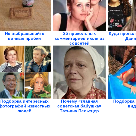
Не выбрасывайте
25 прикольных
Куда пропал
винные пробки
комментариев июля из
Дайн
соцсетей
Подборка интересных
Почему «главная
Подборка
фотографий известных
советская бабушка»
вид
людей
Татьяна Пельтцер
была...