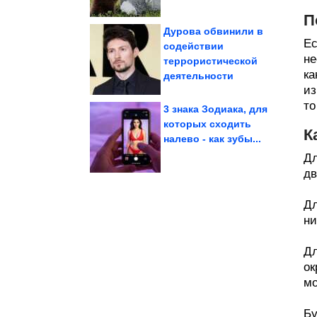
П
Дурова обвинили в
Ес
содействии
не
террористической
приближении...
предупредит о
Назван анализ, который
ка
деятельности
из
то
3 знака Зодиака, для
которых сходить
К
налево - как зубы...
Суперхиты!
Женские приколы дня.
Дл
дв
Дл
ни
Дл
ок
мо
Бу