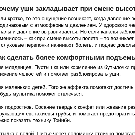
очему уши закладывает при смене высо
ли кратко, то это ощущение возникает, когда давление 
одинаковым с атмосферным давлением. У здорового чел
налы и давление выравнивается. Но если каналы забло
менилось – как при смене высоты полета – то возникает
 слуховые перепонки начинают болеть, и подчас доволь
ак сделать более комфортными подъемы
я младенцев. Пустышка или кормление из бутылочки п
ижение челюстей и помогает разблокировать уши.
я маленьких детей. Того же эффекта помогают достичь 
будь мультика поможет отвлечься.
я подростков. Сосание твердых конфет или жевание ре
ружающих евстахиевы трубы, и помогает предотвратить 
жно показать технику Тойнби.
тылка с водой. Питье через соломинку отлично помогае