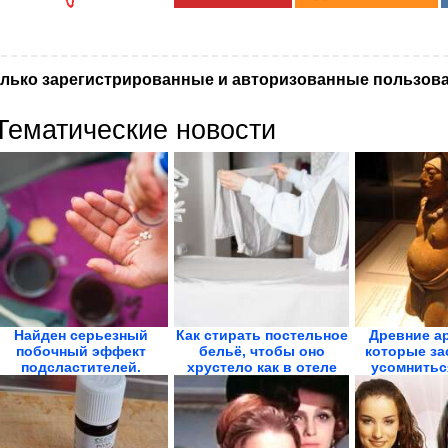
лько зарегистрированные и авторизованные пользова
Тематические новости
Найден серьезный
Как стирать постельное
Древние а
побочный эффект
бельё, чтобы оно
которые за
подсластителей.
хрустело как в отеле
усомниться
Особо...