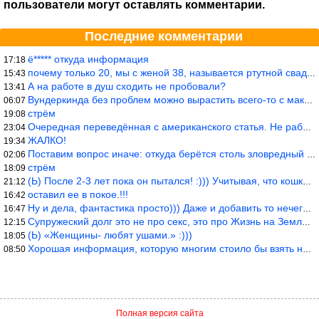
пользователи могут оставлять комментарии.
Последние комментарии
ё***** откуда информация
17:18
почему только 20, мы с женой 38, называется ртутной свадьбой, гр
15:43
А на работе в душ сходить не пробовали?
13:41
Вундеркинда без проблем можно вырастить всего-то с максимально р
06:07
стрём
19:08
Очередная переведённая с американского статья. Не работает эта ф
23:04
ЖАЛКО!
19:34
Поставим вопрос иначе: откуда берётся столь зловредный феминизм?
02:06
стрём
18:09
(Ь) После 2-3 лет пока он пытался! :))) Учитывая, что кошки 10-1
21:12
оставил ее в покое.!!!
16:42
Ну и дела, фантастика просто))) Даже и добавить то нечего…
16:47
Супружеский долг это не про секс, это про Жизнь на Земле. Супруж
12:15
(Ь) «Женщины- любят ушами.» :)))
18:05
Хорошая информация, которую многим стоило бы взять на вооружение
08:50
Полная версия сайта