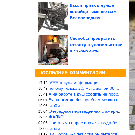
Какой привод лучше
подойдет именно вам.
Велосипедная...
Способы превратить
готовку в удовольствие
и сэкономить...
Последние комментарии
ё***** откуда информация
17:18
почему только 20, мы с женой 38, называется ртутной свадьбой, гр
15:43
А на работе в душ сходить не пробовали?
13:41
Вундеркинда без проблем можно вырастить всего-то с максимально р
06:07
стрём
19:08
Очередная переведённая с американского статья. Не работает эта ф
23:04
ЖАЛКО!
19:34
Поставим вопрос иначе: откуда берётся столь зловредный феминизм?
02:06
стрём
18:09
(Ь) После 2-3 лет пока он пытался! :))) Учитывая, что кошки 10-1
21:12