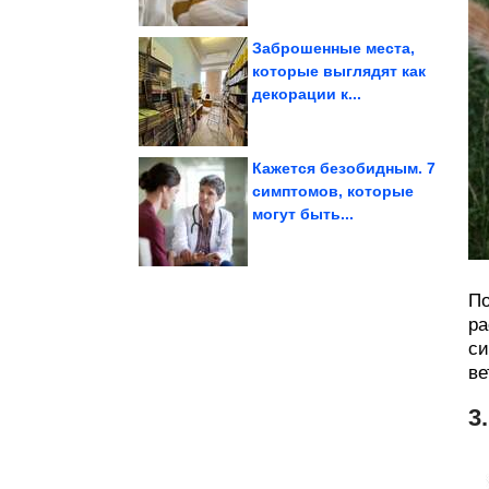
Заброшенные места,
которые выглядят как
декорации к...
людей времён СССР
Фотографии известных
Кажется безобидным. 7
симптомов, которые
могут быть...
единого...
вызывают тревогу без
Изображения, которые
По
ра
си
ве
3