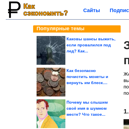
Сайты
Подпис
Популярные темы
Каковы шансы выжить,
если провалился под
лед? Как...
Как безопасно
Же
почистить монеты и
вы
вернуть им блеск....
по
п
Почему мы слышим
своё имя в шумном
1
месте? Что такое...