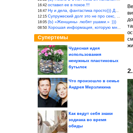
оставил ее в покое.!!!
16:42
Ве
Ну и дела, фантастика просто))) Даже и добавить то нечего…
16:47
ви
Супружеский долг это не про секс, это про Жизнь на Земле. Супруж
12:15
до
(Ь) «Женщины- любят ушами.» :)))
18:05
та
Хорошая информация, которую многим стоило бы взять на вооружение
08:50
ос
Супертемы
см
жи
Чудесная идея
использования
«Смотри, вот мы и
здесь». Что такое
ненужных пластиковых
феномен совместного...
бутылок
2
Что произошло в семье
Андрея Мерзликина
Летние фотографии с
участием кошек и собак
Как ведут себя знаки
зодиака во время
обиды
Чистящее средство меньше чем за 50 рублей