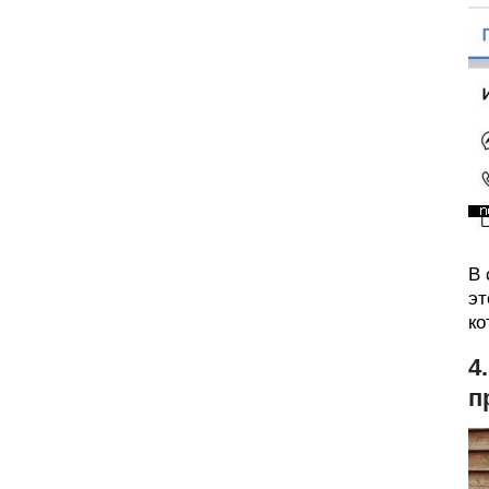
В 
эт
ко
4
п