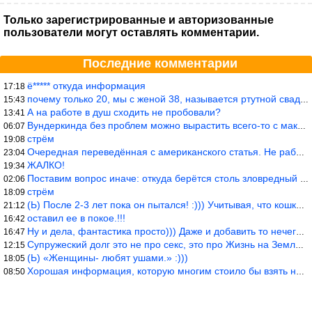
Только зарегистрированные и авторизованные
пользователи могут оставлять комментарии.
Последние комментарии
ё***** откуда информация
17:18
почему только 20, мы с женой 38, называется ртутной свадьбой, гр
15:43
А на работе в душ сходить не пробовали?
13:41
Вундеркинда без проблем можно вырастить всего-то с максимально р
06:07
стрём
19:08
Очередная переведённая с американского статья. Не работает эта ф
23:04
ЖАЛКО!
19:34
Поставим вопрос иначе: откуда берётся столь зловредный феминизм?
02:06
стрём
18:09
(Ь) После 2-3 лет пока он пытался! :))) Учитывая, что кошки 10-1
21:12
оставил ее в покое.!!!
16:42
Ну и дела, фантастика просто))) Даже и добавить то нечего…
16:47
Супружеский долг это не про секс, это про Жизнь на Земле. Супруж
12:15
(Ь) «Женщины- любят ушами.» :)))
18:05
Хорошая информация, которую многим стоило бы взять на вооружение
08:50