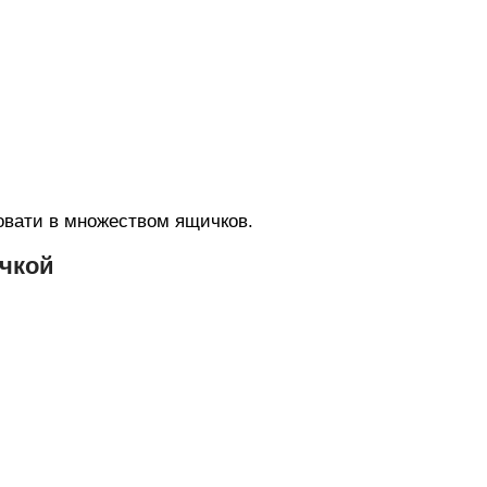
овати в множеством ящичков.
очкой