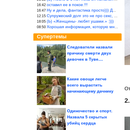
оставил ее в покое.!!!
16:42
Ну и дела, фантастика просто))) Даже и добавить то нечего…
16:47
Супружеский долг это не про секс, это про Жизнь на Земле. Супруж
12:15
(Ь) «Женщины- любят ушами.» :)))
18:05
Хорошая информация, которую многим стоило бы взять на вооружение
08:50
Супертемы
Следователи назвали
причину смерти двух
А ведь всё же в точку!
Согласны со мной?
девочек в Туве....
Какие овощи легче
всего вырастить
От
Маленькие чудеса и
начинающему дачнику
большие странности
нашей повседневности
2
Одиночество и спорт.
Назвала 5 скрытых
убийц сердца
Мемотерапия без рецепта