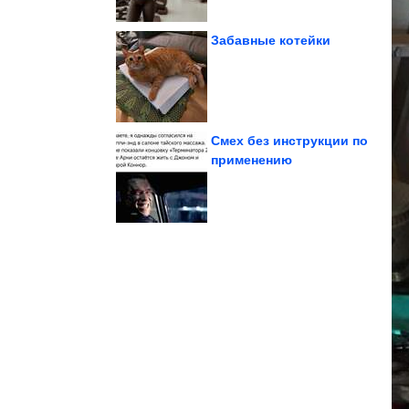
Забавные котейки
салфетки
яичной скорлупы и
Отличная идея из
Смех без инструкции по
применению
известных людей
Подборка фотографий