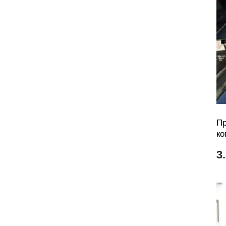
Пр
ко
3