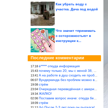
Как убрать воду с
участка. Дача под водой
Что значит «принимать
с осторожностью» в
инструкции к...
Последние комментарии
ё***** откуда информация
17:18
почему только 20, мы с женой 38, называется ртутной свадьбой, гр
15:43
А на работе в душ сходить не пробовали?
13:41
Вундеркинда без проблем можно вырастить всего-то с максимально р
06:07
стрём
19:08
Очередная переведённая с американского статья. Не работает эта ф
23:04
ЖАЛКО!
19:34
Поставим вопрос иначе: откуда берётся столь зловредный феминизм?
02:06
стрём
18:09
(Ь) После 2-3 лет пока он пытался! :))) Учитывая, что кошки 10-1
21:12