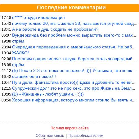
Последние комментарии
ё***** откуда информация
17:18
почему только 20, мы с женой 38, называется ртутной свадьбой, гр
15:43
А на работе в душ сходить не пробовали?
13:41
Вундеркинда без проблем можно вырастить всего-то с максимально р
06:07
стрём
19:08
Очередная переведённая с американского статья. Не работает эта ф
23:04
ЖАЛКО!
19:34
Поставим вопрос иначе: откуда берётся столь зловредный феминизм?
02:06
стрём
18:09
(Ь) После 2-3 лет пока он пытался! :))) Учитывая, что кошки 10-1
21:12
оставил ее в покое.!!!
16:42
Ну и дела, фантастика просто))) Даже и добавить то нечего…
16:47
Супружеский долг это не про секс, это про Жизнь на Земле. Супруж
12:15
(Ь) «Женщины- любят ушами.» :)))
18:05
Хорошая информация, которую многим стоило бы взять на вооружение
08:50
Полная версия сайта
Обратная связь
|
Правообладателям