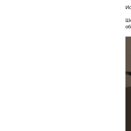
Ис
Ше
об