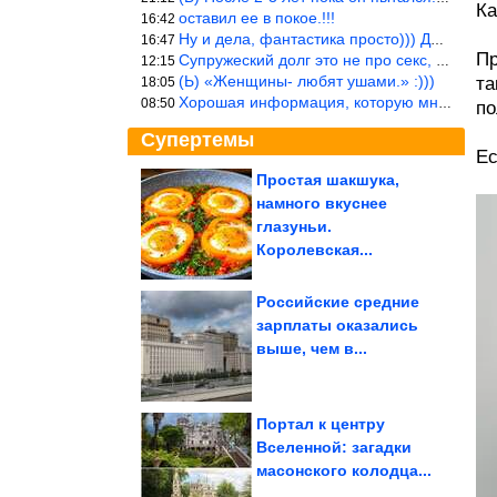
Ка
оставил ее в покое.!!!
16:42
Ну и дела, фантастика просто))) Даже и добавить то нечего…
16:47
Пр
Супружеский долг это не про секс, это про Жизнь на Земле. Супруж
12:15
(Ь) «Женщины- любят ушами.» :)))
та
18:05
Хорошая информация, которую многим стоило бы взять на вооружение
08:50
по
Супертемы
Ес
Простая шакшука,
намного вкуснее
Уловки, которые
скрывают компании
глазуньи.
Королевская...
Российские средние
зарплаты оказались
ДТП. Подборка на
выше, чем в...
видеорегистратор
Портал к центру
Вселенной: загадки
масонского колодца...
В Ставрополе провели конкурс по питью из унитазов....