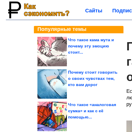
Сайты
Подпис
Популярные темы
Что такое кама мута и
почему эту эмоцию
стоит...
Почему стоит говорить
о своих чувствах тем,
кто вам дорог
Ес
лю
ру
Что такое «аналоговая
сумка» и как с её
помощью...