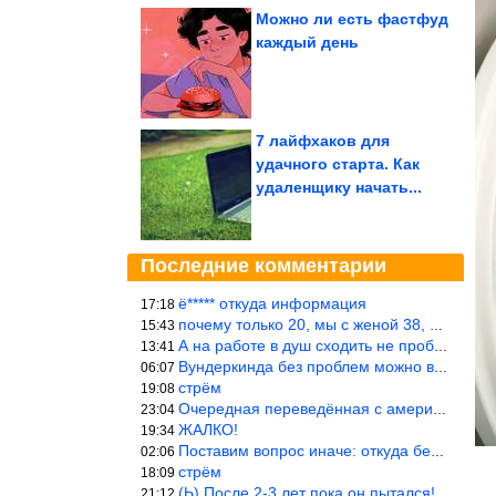
Можно ли есть фастфуд
каждый день
7 лайфхаков для
удачного старта. Как
удаленщику начать...
Последние комментарии
ё***** откуда информация
17:18
почему только 20, мы с женой 38, называется ртутной свадьбой, гр
15:43
А на работе в душ сходить не пробовали?
13:41
Вундеркинда без проблем можно вырастить всего-то с максимально р
06:07
стрём
19:08
Очередная переведённая с американского статья. Не работает эта ф
23:04
ЖАЛКО!
19:34
Поставим вопрос иначе: откуда берётся столь зловредный феминизм?
02:06
стрём
18:09
(Ь) После 2-3 лет пока он пытался! :))) Учитывая, что кошки 10-1
21:12