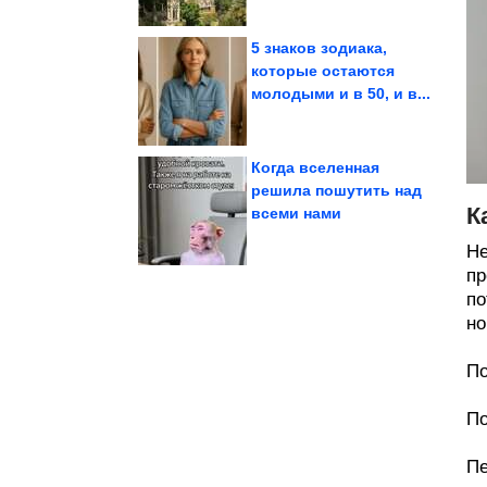
5 знаков зодиака,
которые остаются
молодыми и в 50, и в...
каждая деталь...
интерьером, в которых
Дома с необычным
Когда вселенная
решила пошутить над
К
всеми нами
за миллионеров,...
которые вышли замуж
Известные женщины,
Не
пр
по
но
По
По
Пе