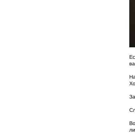
Ес
ва
На
Хо
За
Сл
Во
ли