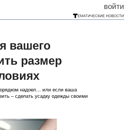
войти
я вашего
ить размер
ловиях
 порядком надоел… или если ваша
авить – сделать усадку одежды своими