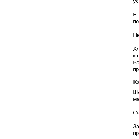
ус
Ес
по
Не
Хл
ко
Бо
пр
К
Ше
ма
Сн
За
пр