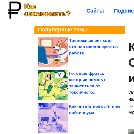
Сайты
Подпис
Популярные темы
Тревожные сигналы,
что вас используют на
работе
Готовые фразы,
которые помогут
защититься от
токсичного...
Ис
на
за
Как читать новости и не
мо
сойти с ума