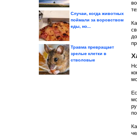
во
те
Случаи, когда животных
поймали за воровством
Ка
еды, но...
знаки Зодиака
непривлекательные
св
Самые
до
пр
Травма превращает
зрелые клетки в
Х
стволовые
Новые приколы
Но
ко
мо
Ес
мо
ру
по
Ка
че