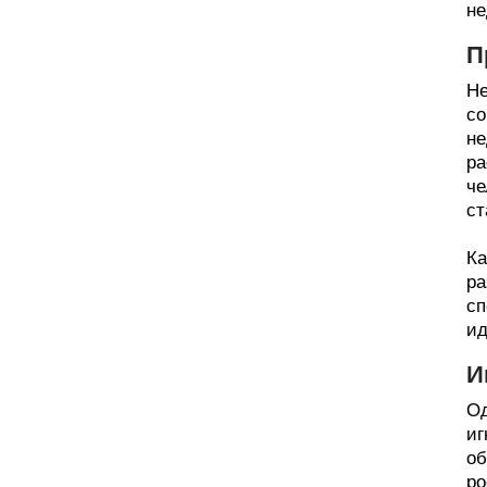
не
П
Не
со
не
ра
че
ст
Ка
ра
сп
ид
И
Од
иг
об
ро