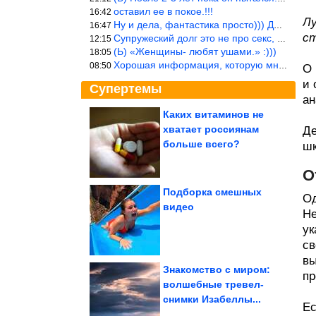
оставил ее в покое.!!!
16:42
Лу
Ну и дела, фантастика просто))) Даже и добавить то нечего…
16:47
ст
Супружеский долг это не про секс, это про Жизнь на Земле. Супруж
12:15
(Ь) «Женщины- любят ушами.» :)))
18:05
Хорошая информация, которую многим стоило бы взять на вооружение
08:50
О 
и 
Супертемы
ан
Каких витаминов не
хватает россиянам
Де
Что умел каждый
советский школьник
больше всего?
шк
О
Подборка смешных
Од
видео
Не
Как светская львица
оттаскала балерину за
волосы из-за...
ук
св
вы
Знакомство с миром:
пр
волшебные тревел-
снимки Изабеллы...
Почему бросила карьеру доктор Белянчикова и как...
Ес