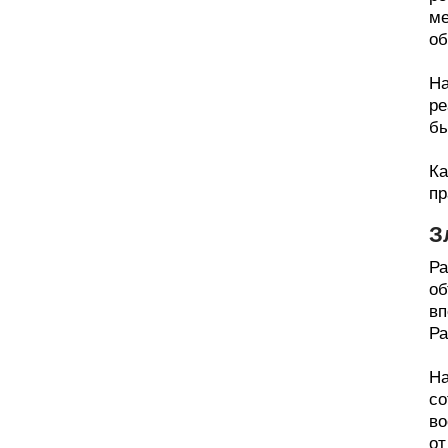
ме
об
На
ре
бы
Ка
пр
З
Ра
об
вп
Ра
На
со
во
от