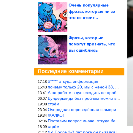
Очень популярные
фразы, которые ни за
что не стоит...
Фразы, которые
помогут признать, что
вы ошиблись
Последние комментарии
ё***** откуда информация
17:18
почему только 20, мы с женой 38, называется ртутной свадьбой, гр
15:43
А на работе в душ сходить не пробовали?
13:41
Вундеркинда без проблем можно вырастить всего-то с максимально р
06:07
стрём
19:08
Очередная переведённая с американского статья. Не работает эта ф
23:04
ЖАЛКО!
19:34
Поставим вопрос иначе: откуда берётся столь зловредный феминизм?
02:06
стрём
18:09
(Ь) После 2-3 лет пока он пытался! :))) Учитывая, что кошки 10-1
21:12