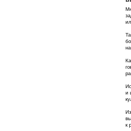
Мн
за
ил
Та
бо
на
Ка
го
ра
Ис
и 
ку
Из
вы
к 