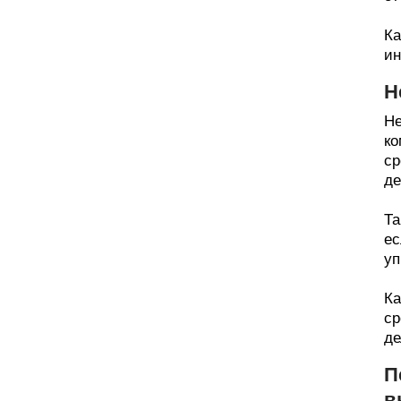
Ка
ин
Н
Не
ко
ср
де
Та
ес
уп
Ка
ср
де
П
в