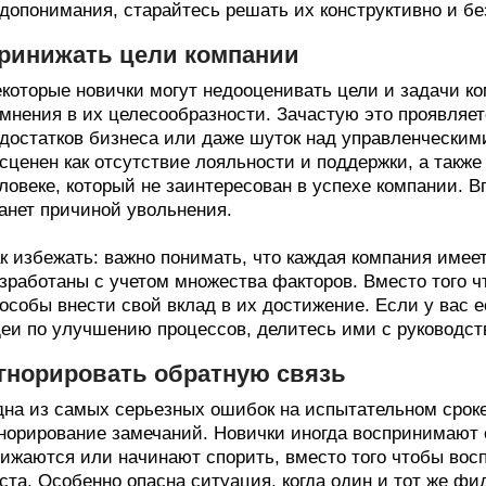
допонимания, старайтесь решать их конструктивно и бе
ринижать цели компании
которые новички могут недооценивать цели и задачи к
мнения в их целесообразности. Зачастую это проявляет
достатков бизнеса или даже шуток над управленческим
сценен как отсутствие лояльности и поддержки, а также 
ловеке, который не заинтересован в успехе компании. 
анет причиной увольнения.
к избежать: важно понимать, что каждая компания имеет
зработаны с учетом множества факторов. Вместо того ч
особы внести свой вклад в их достижение. Если у вас 
еи по улучшению процессов, делитесь ими с руководст
гнорировать обратную связь
на из самых серьезных ошибок на испытательном срок
норирование замечаний. Новички иногда воспринимают о
ижаются или начинают спорить, вместо того чтобы вос
ста. Особенно опасна ситуация, когда один и тот же фи