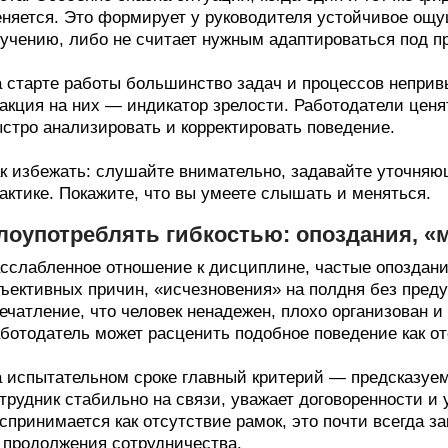
няется. Это формирует у руководителя устойчивое ощущ
учению, либо не считает нужным адаптироваться под п
 старте работы большинство задач и процессов неприв
акция на них — индикатор зрелости. Работодатели ценя
стро анализировать и корректировать поведение.
к избежать: слушайте внимательно, задавайте уточняю
актике. Покажите, что вы умеете слышать и меняться.
лоупотреблять гибкостью: опоздания, «м
сслабленное отношение к дисциплине, частые опоздани
ъективных причин, «исчезновения» на полдня без пред
ечатление, что человек ненадежен, плохо организован и
ботодатель может расценить подобное поведение как о
 испытательном сроке главный критерий — предсказуемо
трудник стабильно на связи, уважает договоренности и 
спринимается как отсутствие рамок, это почти всегда з
 продолжения сотрудничества.