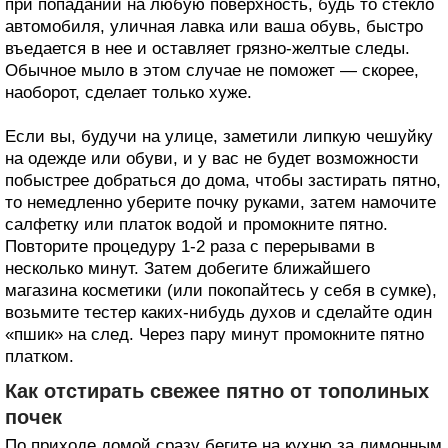
при попадании на любую поверхность, будь то стекло
автомобиля, уличная лавка или ваша обувь, быстро
въедается в нее и оставляет грязно-желтые следы.
Обычное мыло в этом случае не поможет — скорее,
наоборот, сделает только хуже.
Если вы, будучи на улице, заметили липкую чешуйку
на одежде или обуви, и у вас не будет возможности
побыстрее добраться до дома, чтобы застирать пятно,
то немедленно уберите почку руками, затем намочите
салфетку или платок водой и промокните пятно.
Повторите процедуру 1-2 раза с перерывами в
несколько минут. Затем добегите ближайшего
магазина косметики (или покопайтесь у себя в сумке),
возьмите тестер каких-нибудь духов и сделайте один
«пшик» на след. Через пару минут промокните пятно
платком.
Как отстирать свежее пятно от тополиных
почек
По приходе домой сразу бегите на кухню за лимонным