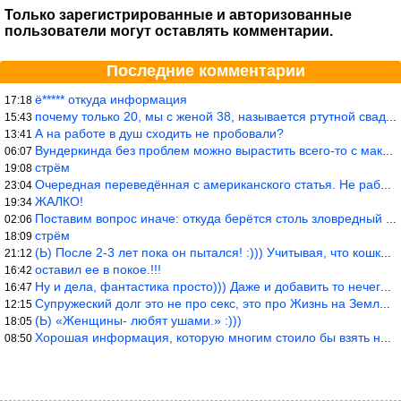
Только зарегистрированные и авторизованные
пользователи могут оставлять комментарии.
Последние комментарии
ё***** откуда информация
17:18
почему только 20, мы с женой 38, называется ртутной свадьбой, гр
15:43
А на работе в душ сходить не пробовали?
13:41
Вундеркинда без проблем можно вырастить всего-то с максимально р
06:07
стрём
19:08
Очередная переведённая с американского статья. Не работает эта ф
23:04
ЖАЛКО!
19:34
Поставим вопрос иначе: откуда берётся столь зловредный феминизм?
02:06
стрём
18:09
(Ь) После 2-3 лет пока он пытался! :))) Учитывая, что кошки 10-1
21:12
оставил ее в покое.!!!
16:42
Ну и дела, фантастика просто))) Даже и добавить то нечего…
16:47
Супружеский долг это не про секс, это про Жизнь на Земле. Супруж
12:15
(Ь) «Женщины- любят ушами.» :)))
18:05
Хорошая информация, которую многим стоило бы взять на вооружение
08:50