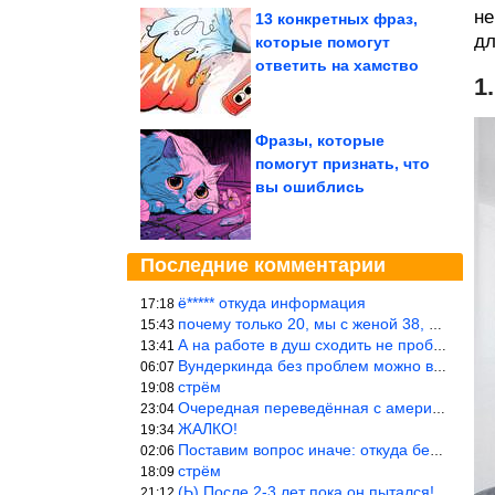
не
13 конкретных фраз,
дл
которые помогут
ответить на хамство
1
Фразы, которые
помогут признать, что
вы ошиблись
Последние комментарии
ё***** откуда информация
17:18
почему только 20, мы с женой 38, называется ртутной свадьбой, гр
15:43
А на работе в душ сходить не пробовали?
13:41
Вундеркинда без проблем можно вырастить всего-то с максимально р
06:07
стрём
19:08
Очередная переведённая с американского статья. Не работает эта ф
23:04
ЖАЛКО!
19:34
Поставим вопрос иначе: откуда берётся столь зловредный феминизм?
02:06
стрём
18:09
(Ь) После 2-3 лет пока он пытался! :))) Учитывая, что кошки 10-1
21:12