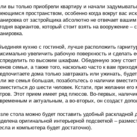
ли вы только приобрели квартиру и начали задумыватьс
еющимся пространством, особенно когда вокруг вас ис
анировка от застройщика абсолютно не отвечает вашим
годня вариантов, который стоит взять на вооружение – 
анировка.
ъединяя кухню с гостиной, лучше расположить гарниту
ксимально увеличить рабочую поверхность и сделать е
спределить по высоким шкафам. Обеденную зону стоит 
енов семьи, а также того, насколько часто к вам приход
едпочитаете дома только завтракать или ужинать, будет
ли же семья большая, позаботьтесь о наличии вместите
зместиться до шести человек. Кстати, при желании его
тров. Этот прием имеет ряд плюсов. Во-первых, наличи
временным и актуальным, а во-вторых, он создаст доп
зле стола можно будет поставить удобный раскладной ди
делена оригинальной интерьерной подсветкой – размес
есла и компьютера будет достаточно).