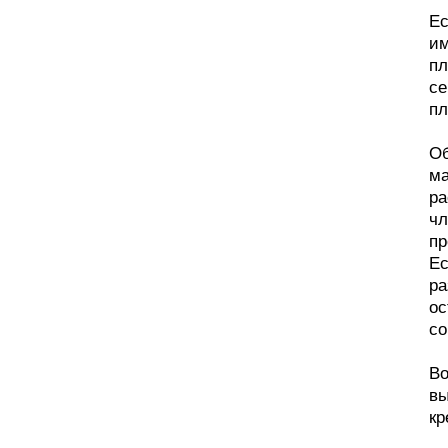
Ес
им
пл
се
пл
Об
ма
ра
чл
пр
Ес
ра
ос
со
Во
вы
кр