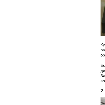
Ку
ра
ор
Ес
ди
Зд
ар
2