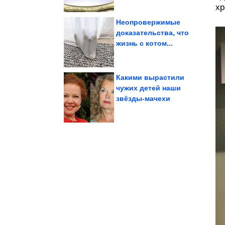
хр
Неопровержимые
доказательства, что
жизнь с котом...
велосипеда
для дома из старого
Идея стильного декора
Какими вырастили
чужих детей наши
звёзды-мачехи
увеличения...
пересмотрели причины
Антропологи