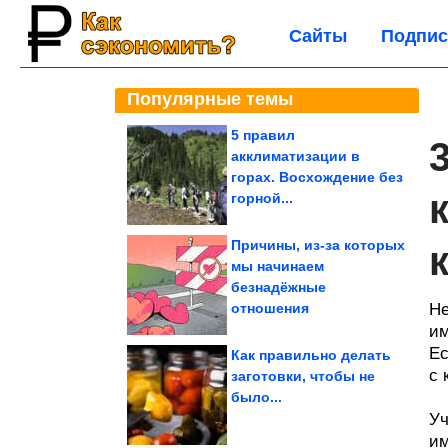
Сайты
Подпис
Популярные темы
5 правил
акклиматизации в
горах. Восхождение без
горной...
Причины, из-за которых
мы начинаем
безнадёжные
отношения
Не
им
Ес
Как правильно делать
с 
заготовки, чтобы не
было...
Уч
им