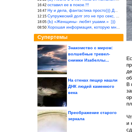
оставил ее в покое.!!!
16:42
Ну и дела, фантастика просто))) Даже и добавить то нечего…
16:47
Супружеский долг это не про секс, это про Жизнь на Земле. Супруж
12:15
(Ь) «Женщины- любят ушами.» :)))
18:05
Хорошая информация, которую многим стоило бы взять на вооружение
08:50
Супертемы
Знакомство с миром:
волшебные тревел-
Как старейший
Ес
иркутский город
снимки Изабеллы...
оказался отрезан от
мира....
пр
де
об
На стенах пещер нашли
В 
ДНК людей каменного
за
Заброшенные места,
века
которые выглядят как
декорации к...
ор
пл
Преображение старого
Чт
зеркала
и 
Как зашить разорванные джинсы
сд