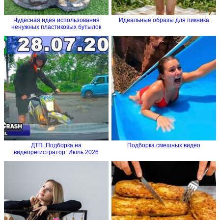
Чудесная идея использования
Идеальные образы для пикника
ненужных пластиковых бутылок
ДТП. Подборка на
Подборка смешных видео
видеорегистратор. Июль 2026