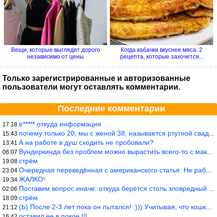
Вещи, которые выглядят дорого
Когда кабачки вкуснее мяса. 2
независимо от цены
рецепта, которые захочется...
Только зарегистрированные и авторизованные
пользователи могут оставлять комментарии.
Последние комментарии
ё***** откуда информация
17:18
почему только 20, мы с женой 38, называется ртутной свадьбой, гр
15:43
А на работе в душ сходить не пробовали?
13:41
Вундеркинда без проблем можно вырастить всего-то с максимально р
06:07
стрём
19:08
Очередная переведённая с американского статья. Не работает эта ф
23:04
ЖАЛКО!
19:34
Поставим вопрос иначе: откуда берётся столь зловредный феминизм?
02:06
стрём
18:09
(Ь) После 2-3 лет пока он пытался! :))) Учитывая, что кошки 10-1
21:12
оставил ее в покое.!!!
16:42