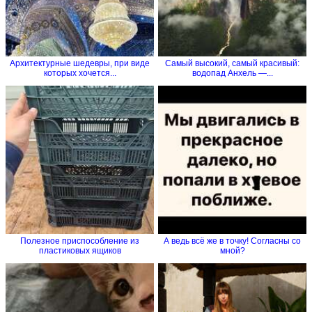
Архитектурные шедевры, при виде
Самый высокий, самый красивый:
которых хочется...
водопад Анхель —...
Полезное приспособление из
А ведь всё же в точку! Согласны со
пластиковых ящиков
мной?