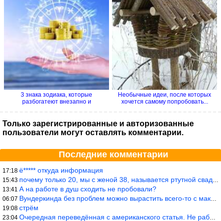
3 знака зодиака, которые
Необычные идеи, после которых
разбогатеют внезапно и
хочется самому попробовать...
стремительно
Только зарегистрированные и авторизованные
пользователи могут оставлять комментарии.
Последние комментарии
ё***** откуда информация
17:18
почему только 20, мы с женой 38, называется ртутной свадьбой, гр
15:43
А на работе в душ сходить не пробовали?
13:41
Вундеркинда без проблем можно вырастить всего-то с максимально р
06:07
стрём
19:08
Очередная переведённая с американского статья. Не работает эта ф
23:04