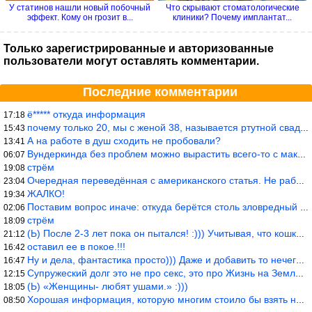
У статинов нашли новый побочный
Что скрывают стоматологические
эффект. Кому он грозит в...
клиники? Почему имплантат...
Только зарегистрированные и авторизованные
пользователи могут оставлять комментарии.
Последние комментарии
ё***** откуда информация
17:18
почему только 20, мы с женой 38, называется ртутной свадьбой, гр
15:43
А на работе в душ сходить не пробовали?
13:41
Вундеркинда без проблем можно вырастить всего-то с максимально р
06:07
стрём
19:08
Очередная переведённая с американского статья. Не работает эта ф
23:04
ЖАЛКО!
19:34
Поставим вопрос иначе: откуда берётся столь зловредный феминизм?
02:06
стрём
18:09
(Ь) После 2-3 лет пока он пытался! :))) Учитывая, что кошки 10-1
21:12
оставил ее в покое.!!!
16:42
Ну и дела, фантастика просто))) Даже и добавить то нечего…
16:47
Супружеский долг это не про секс, это про Жизнь на Земле. Супруж
12:15
(Ь) «Женщины- любят ушами.» :)))
18:05
Хорошая информация, которую многим стоило бы взять на вооружение
08:50