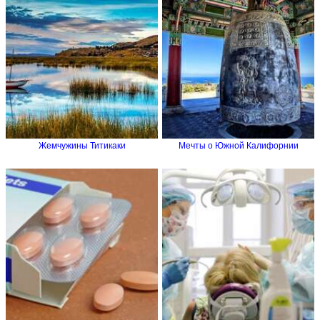
Жемчужины Титикаки
Мечты о Южной Калифорнии