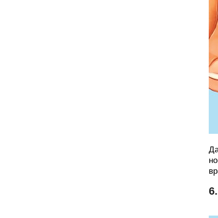
Да
но
вр
6