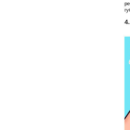
ре
гу
4