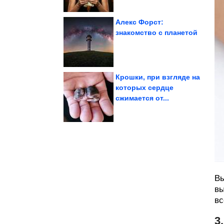
Алекс Форст:
знакомство с планетой
года
тому назад. Июль 1976
Как жили в мире 50 лет
Крошки, при взгляде на
которых сердце
сжимается от...
рецептом....
нет равных – делюсь
Этим зразам из Литвы
Вы
вы
вс
3