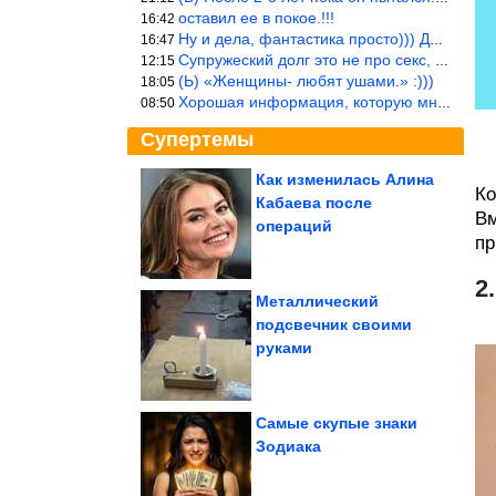
оставил ее в покое.!!!
16:42
Ну и дела, фантастика просто))) Даже и добавить то нечего…
16:47
Супружеский долг это не про секс, это про Жизнь на Земле. Супруж
12:15
(Ь) «Женщины- любят ушами.» :)))
18:05
Хорошая информация, которую многим стоило бы взять на вооружение
08:50
Супертемы
Как изменилась Алина
Ко
Кабаева после
Коты, глядя на которых
Вм
хочется воскликнуть:
операций
«О, у меня...
пр
2
Металлический
подсвечник своими
Шерстяные разбойники,
руками
пойманные с поличным
Самые скупые знаки
Зодиака
Травма превращает зрелые клетки в стволовые