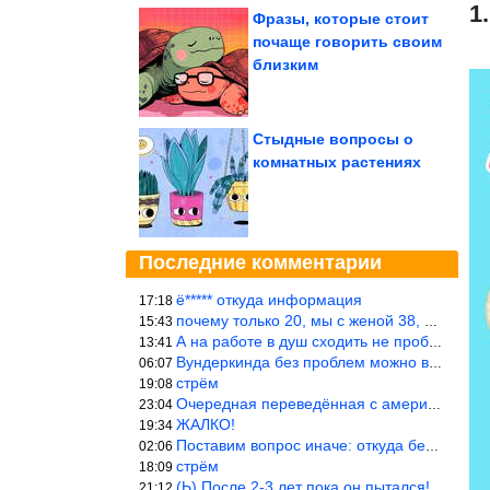
1
Фразы, которые стоит
почаще говорить своим
близким
Стыдные вопросы о
комнатных растениях
Последние комментарии
ё***** откуда информация
17:18
почему только 20, мы с женой 38, называется ртутной свадьбой, гр
15:43
А на работе в душ сходить не пробовали?
13:41
Вундеркинда без проблем можно вырастить всего-то с максимально р
06:07
стрём
19:08
Очередная переведённая с американского статья. Не работает эта ф
23:04
ЖАЛКО!
19:34
Поставим вопрос иначе: откуда берётся столь зловредный феминизм?
02:06
стрём
18:09
(Ь) После 2-3 лет пока он пытался! :))) Учитывая, что кошки 10-1
21:12