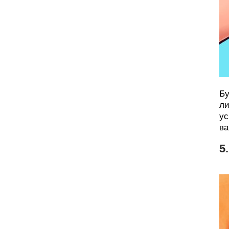
Бу
ли
ус
ва
5