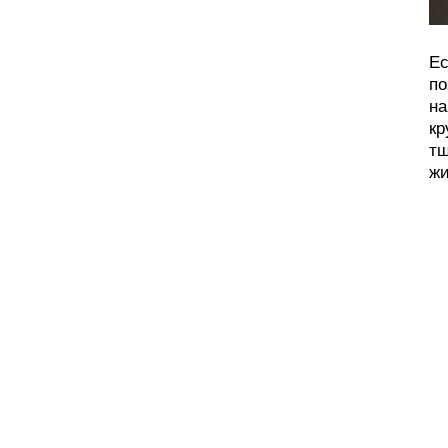
Ес
по
на
кр
тщ
жи