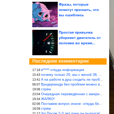
Фразы, которые
помогут признать, что
вы ошиблись
Простая привычка
убережет двигатель от
поломки во время...
Последние комментарии
ё***** откуда информация
17:18
почему только 20, мы с женой 38, называется ртутной свадьбой, гр
15:43
А на работе в душ сходить не пробовали?
13:41
Вундеркинда без проблем можно вырастить всего-то с максимально р
06:07
стрём
19:08
Очередная переведённая с американского статья. Не работает эта ф
23:04
ЖАЛКО!
19:34
Поставим вопрос иначе: откуда берётся столь зловредный феминизм?
02:06
стрём
18:09
(Ь) После 2-3 лет пока он пытался! :))) Учитывая, что кошки 10-1
21:12