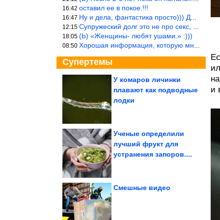
оставил ее в покое.!!!
16:42
Ну и дела, фантастика просто))) Даже и добавить то нечего…
16:47
Супружеский долг это не про секс, это про Жизнь на Земле. Супруж
12:15
(Ь) «Женщины- любят ушами.» :)))
18:05
Хорошая информация, которую многим стоило бы взять на вооружение
08:50
Ес
Супертемы
ил
на
У комаров личинки
и 
плавают как подводные
Ключевой фактор.
Ученые раскрыли
лодки
самый главный секрет...
Ученые определили
лучший фрукт для
Зачем нужно обрезать
устранения запоров....
листья огурцов
Смешные видео
Россияне вывели рекордный за 30 лет объем средств из...