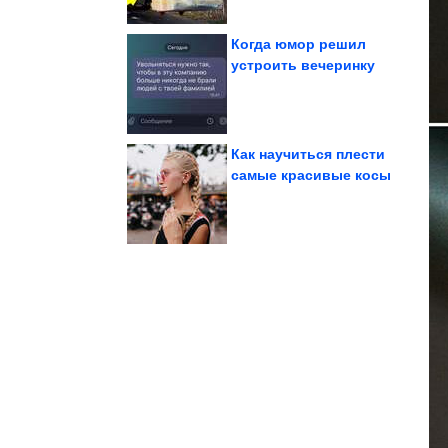
Когда юмор решил
устроить вечеринку
которых...
происхождение
пейзажей, в земное
9 изумительных
Как научиться плести
самые красивые косы
успешно!
Улыбка загружается...