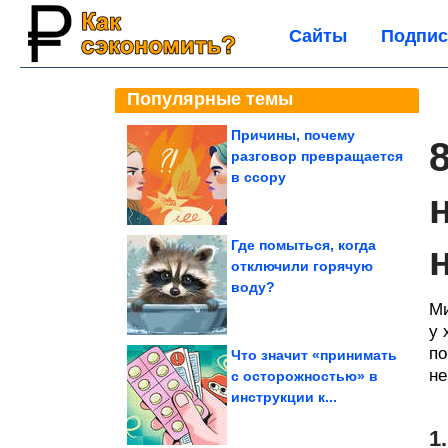
Сайты
Подпис
Популярные темы
Причины, почему
разговор превращается
в ссору
Где помыться, когда
отключили горячую
воду?
Ми
у 
по
Что значит «принимать
не
с осторожностью» в
инструкции к...
1