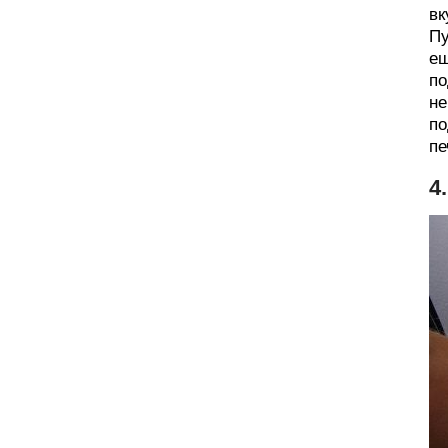
вк
Пу
ещ
по
не
по
пе
4