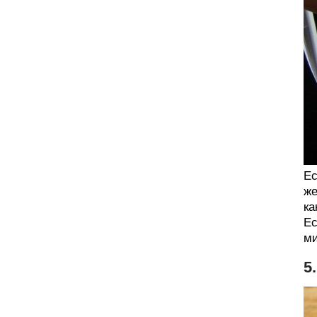
Ес
же
ка
Ес
ми
5