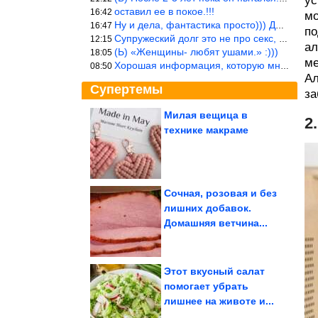
ус
оставил ее в покое.!!!
16:42
мо
Ну и дела, фантастика просто))) Даже и добавить то нечего…
16:47
по
Супружеский долг это не про секс, это про Жизнь на Земле. Супруж
12:15
ал
(Ь) «Женщины- любят ушами.» :)))
18:05
ме
Хорошая информация, которую многим стоило бы взять на вооружение
08:50
Ал
Супертемы
за
Милая вещица в
2
технике макраме
Душевные советские
снимки
Сочная, розовая и без
лишних добавок.
Незабываемые тревел-
Домашняя ветчина...
впечатления Джоэла
Матусзака
Этот вкусный салат
помогает убрать
лишнее на животе и...
Рассеянному склерозу подбирают иммунный механизм