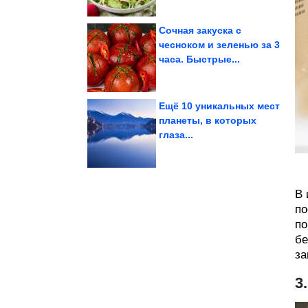
Сочная закуска с
чесноком и зеленью за 3
часа. Быстрые...
Натали
О чем молчала певица
Ещё 10 уникальных мест
планеты, в которых
глаза...
пошло не так
вселенной, где всё
Мемы из параллельной
В 
по
по
бе
за
3