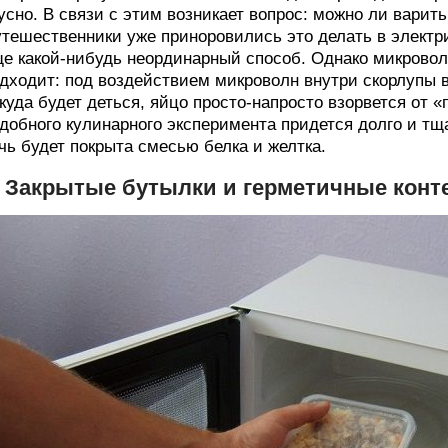
усно. В связи с этим возникает вопрос: можно ли варит
тешественники уже приноровились это делать в электр
е какой-нибудь неординарный способ. Однако микровол
дходит: под воздействием микроволн внутри скорлупы во
куда будет деться, яйцо просто-напросто взорвется от 
добного кулинарного эксперимента придется долго и тщ
чь будет покрыта смесью белка и желтка.
. Закрытые бутылки и герметичные кон