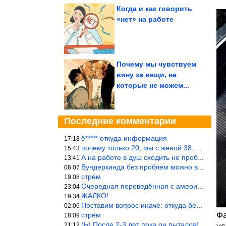
Когда и как говорить
«нет» на работе
Почему мы чувствуем
вину за вещи, на
которые не можем...
Последние комментарии
ё***** откуда информация
17:18
почему только 20, мы с женой 38, называется ртутной свадьбой, гр
15:43
А на работе в душ сходить не пробовали?
13:41
Вундеркинда без проблем можно вырастить всего-то с максимально р
06:07
стрём
19:08
Очередная переведённая с американского статья. Не работает эта ф
23:04
ЖАЛКО!
19:34
Поставим вопрос иначе: откуда берётся столь зловредный феминизм?
02:06
Фа
стрём
18:09
(Ь) После 2-3 лет пока он пытался! :))) Учитывая, что кошки 10-1
21:12