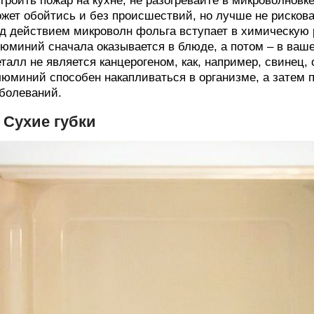
троить пожар на кухне, не разогревайте в микроволновке
жет обойтись и без происшествий, но лучше не рисковат
д действием микроволн фольга вступает в химическую р
юминий сначала оказывается в блюде, а потом – в ваше
талл не является канцерогеном, как, например, свинец, 
юминий способен накапливаться в организме, а затем 
болеваний.
. Сухие губки