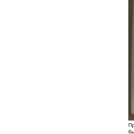
Пр
бы