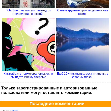
TotalEnergies получит выгоду от
Самые крупные производители чая
послабления санкций...
в мире
Как выбрать психотерапевта, если
Ещё 10 уникальных мест планеты, в
вы идёте к нему впервые
которых глаза...
Только зарегистрированные и авторизованные
пользователи могут оставлять комментарии.
Последние комментарии