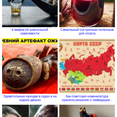
6 мифов об алкогольной
Свекольный сок признан полезным
зависимости
для спорта
Удивительные находки в садах и на
Как советская номенклатура
задних дворах
приняла решение о ликвидации...