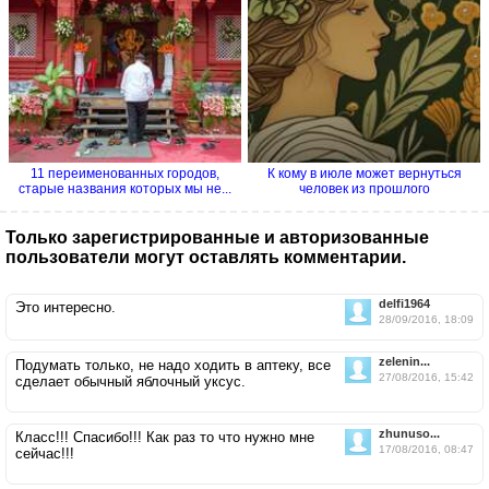
11 переименованных городов,
К кому в июле может вернуться
старые названия которых мы не...
человек из прошлого
Только зарегистрированные и авторизованные
пользователи могут оставлять комментарии.
delfi1964
Это интересно.
28/09/2016, 18:09
zelenin...
Подумать только, не надо ходить в аптеку, все
27/08/2016, 15:42
сделает обычный яблочный уксус.
zhunuso...
Класс!!! Спасибо!!! Как раз то что нужно мне
17/08/2016, 08:47
сейчас!!!