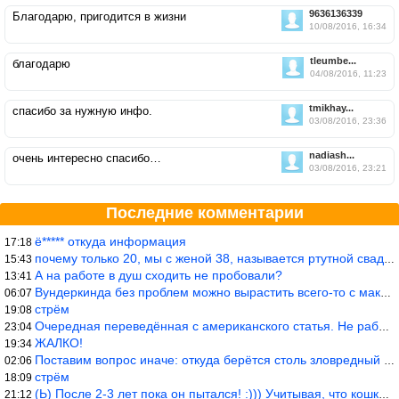
9636136339
Благодарю, пригодится в жизни
10/08/2016, 16:34
tleumbe...
благодарю
04/08/2016, 11:23
tmikhay...
спасибо за нужную инфо.
03/08/2016, 23:36
nadiash...
очень интересно спасибо…
03/08/2016, 23:21
Последние комментарии
ё***** откуда информация
17:18
почему только 20, мы с женой 38, называется ртутной свадьбой, гр
15:43
А на работе в душ сходить не пробовали?
13:41
Вундеркинда без проблем можно вырастить всего-то с максимально р
06:07
стрём
19:08
Очередная переведённая с американского статья. Не работает эта ф
23:04
ЖАЛКО!
19:34
Поставим вопрос иначе: откуда берётся столь зловредный феминизм?
02:06
стрём
18:09
(Ь) После 2-3 лет пока он пытался! :))) Учитывая, что кошки 10-1
21:12