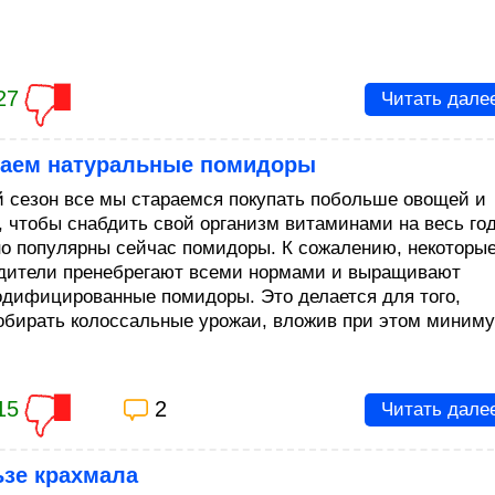
27
Читать дале
аем натуральные помидоры
й сезон все мы стараемся покупать побольше овощей и
, чтобы снабдить свой организм витаминами на весь год
о популярны сейчас помидоры. К сожалению, некоторы
дители пренебрегают всеми нормами и выращивают
одифицированные помидоры. Это делается для того,
обирать колоссальные урожаи, вложив при этом миним
15
2
Читать дале
ьзе крахмала