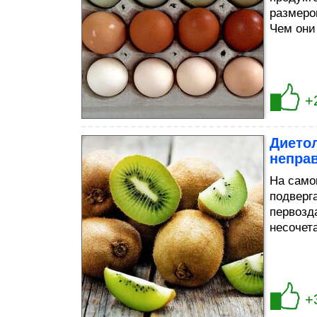
размеро
Чем они
+
Диетол
непра
На само
подверг
первозд
несочет
+