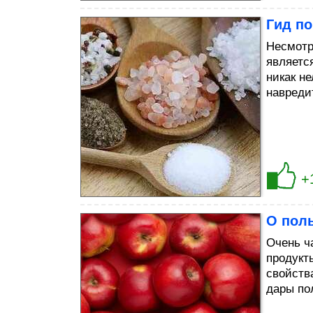
Гид по
Несмотр
являетс
никак н
навреди
+
О пол
Очень ч
продукт
свойств
дары по