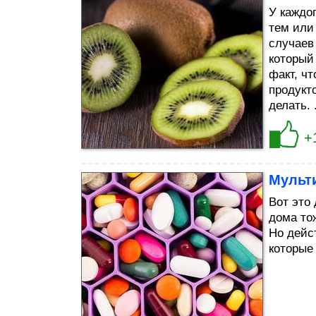
У каждо
тем или
случаев
который
факт, ч
продукто
делать. .
+
Мульти
Bот это
дома то
Но дейс
которые