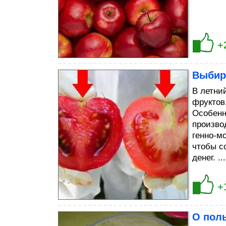
+
Выбир
В летни
фруктов
Особенн
произво
генно-м
чтобы с
денег. ...
+
О пол