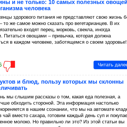
ины и не только: 10 самых полезных овоще
ганизма человека
енцы здорового питания не представляют свою жизнь б
– то же самое можно сказать про вегетарианцев. В их
язательно входят перец, морковь, свекла, иногда
и. Питаться овощами – привычка, которая должна
ться в каждом человеке, заботящемся о своем здоровье!
6
Читать дале
дуктов и блюд, пользу которых мы склонны
еличивать
нь мы слышим рассказы о том, какая еда полезная, а
учше обходить стороной. Эта информация настолько
укореняется в нашем сознании, что мы на автомате клад
в чай вместо сахара, готовим каждый день суп и покупа
енное молоко. Но правильно ли это? Из этой статьи вы