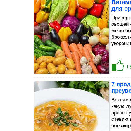
Витам
для ор
Приверж
овощей 
меню об
броккол
укорени
+
7 про
преув
Всю жиз
какую л
прочно 
стевию 
обезжир