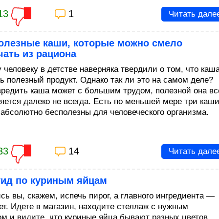
13
1
Читать дале
полезные каши, которые можно смело
ать из рациона
 человеку в детстве наверняка твердили о том, что каша
нь полезный продукт. Однако так ли это на самом деле?
вредить каша может с большим трудом, полезной она вс
ляется далеко не всегда. Есть по меньшей мере три каши
 абсолютно бесполезны для человеческого организма.
33
14
Читать дале
гид по куриным яйцам
сь вы, скажем, испечь пирог, а главного ингредиента —
ет. Идете в магазин, находите стеллаж с нужным
ом и видите, что куриные яйца бывают разных цветов,