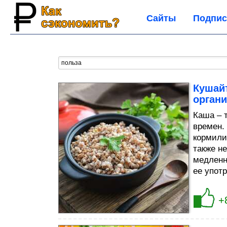
Сайты
Подпис
Кушайт
органи
Каша – 
времен.
кормили
также н
медленн
ее употр
+