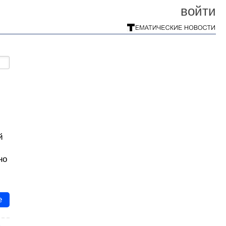
войти
й
но
е