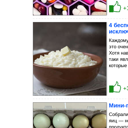
+
4 бес
исключ
Каждому
это оче
Хотя на
таки яв
которые
+
Мини-
Собрали
яиц — н
продукт