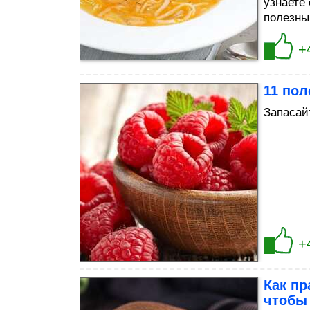
узнаете
полезны,
+
11 пол
Запасай
+
Как пр
чтобы