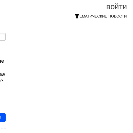
войти
ме
ная
е.
е