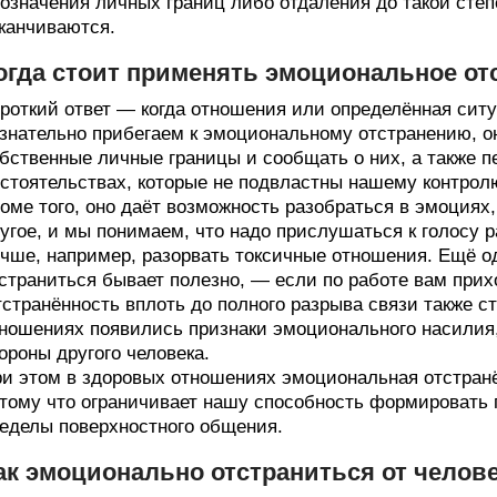
означения личных границ либо отдаления до такой степ
канчиваются.
огда стоит применять эмоциональное от
роткий ответ — когда отношения или определённая ситу
знательно прибегаем к эмоциональному отстранению, о
бственные личные границы и сообщать о них, а также п
стоятельствах, которые не подвластны нашему контрол
оме того, оно даёт возможность разобраться в эмоциях,
угое, и мы понимаем, что надо прислушаться к голосу ра
чше, например, разорвать токсичные отношения. Ещё о
страниться бывает полезно, — если по работе вам при
странённость вплоть до полного разрыва связи также с
ношениях появились признаки эмоционального насилия,
ороны другого человека.
и этом в здоровых отношениях эмоциональная отстранё
тому что ограничивает нашу способность формировать
еделы поверхностного общения.
ак эмоционально отстраниться от челов