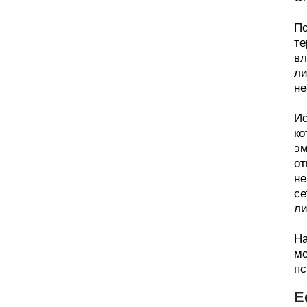
По
те
вл
ли
не
Ис
ко
эм
от
не
се
ли
На
мо
пс
Е