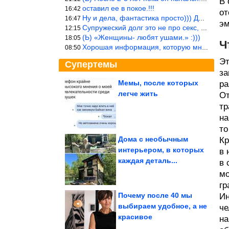
В 
оставил ее в покое.!!!
16:42
от
Ну и дела, фантастика просто))) Даже и добавить то нечего…
16:47
эм
Супружеский долг это не про секс, это про Жизнь на Земле. Супруж
12:15
(Ь) «Женщины- любят ушами.» :)))
18:05
Ч
Хорошая информация, которую многим стоило бы взять на вооружение
08:50
Эт
Супертемы
за
Мемы, после которых
ра
легче жить
От
Ученые определили
лучший фрукт для
тр
устранения запоров....
на
то
Дома с необычным
Кр
интерьером, в которых
в 
Астрологи выделили 5
каждая деталь...
знаков Зодиака,
в 
которые круто...
мо
гр
Почему после 40 мы
Ин
выбираем удобное, а не
че
красивое
на
Колокольчиковый лес в Бельгии