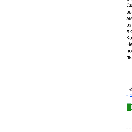
Ск
вы
эм
вз
лю
Ко
Не
по
пы
« 