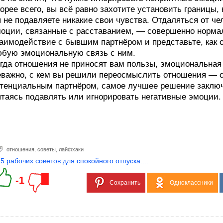
орее всего, вы всё равно захотите установить границы, 
 не подавляете никакие свои чувства. Отдаляться от ч
оции, связанные с расставанием, — совершенно норма
аимодействие с бывшим партнёром и представьте, как 
бую эмоциональную связь с ним.
гда отношения не приносят вам пользы, эмоциональная
важно, с кем вы решили переосмыслить отношения — с
тенциальным партнёром, самое лучшее решение заключа
таясь подавлять или игнорировать негативные эмоции.
отношения
,
советы
,
лайфхаки
15 рабочих советов для спокойного отпуска....
-1
Сохранить
Одноклассники