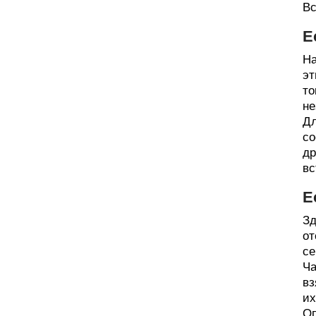
Вс
Е
На
эт
то
не
Дл
со
др
вс
Е
Зд
от
се
Ча
вз
их
Оп