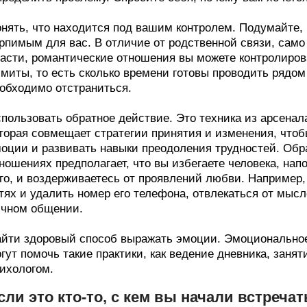
нять, что находится под вашим контролем. Подумайте,
рпимым для вас. В отличие от родственной связи, сам
асти, романтические отношения вы можете контролирова
миты, то есть сколько времени готовы проводить рядом
обходимо отстраниться.
пользовать обратное действие. Это техника из арсенал
торая совмещает стратегии принятия и изменения, что
оции и развивать навыки преодоления трудностей. Обр
ношениях предполагает, что вы избегаете человека, нап
го, и воздерживаетесь от проявлений любви. Например,
тях и удалить номер его телефона, отвлекаться от мыс
чном общении.
йти здоровый способ выражать эмоции. Эмоциональное
гут помочь такие практики, как ведение дневника, занят
ихологом.
сли это кто‑то, с кем вы начали встреча