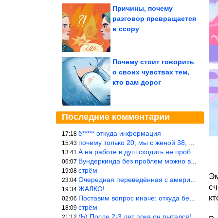
Причины, почему
разговор превращается
в ссору
Почему стоит говорить
о своих чувствах тем,
кто вам дорог
Последние комментарии
ё***** откуда информация
17:18
почему только 20, мы с женой 38, называется ртутной свадьбой, гр
15:43
А на работе в душ сходить не пробовали?
13:41
Вундеркинда без проблем можно вырастить всего-то с максимально р
06:07
стрём
19:08
Эм
Очередная переведённая с американского статья. Не работает эта ф
23:04
сч
ЖАЛКО!
19:34
кт
Поставим вопрос иначе: откуда берётся столь зловредный феминизм?
02:06
стрём
18:09
(Ь) После 2-3 лет пока он пытался! :))) Учитывая, что кошки 10-1
21:12