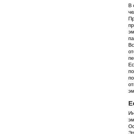
В 
че
Пр
пр
эм
па
Вс
от
пе
Ес
по
по
от
эм
Е
Ин
эм
Ос
Эт