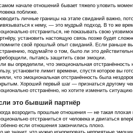
самом начале отношений бывает тяжело уловить момент,
ловека поближе.
оводить личные границы на этапе свиданий важно, пото
ивязываться к нему, — это мудрый подход. В то же вре
оционально отстраниться, не показывать свою уязвимо
ртнёру, установить настоящую связь позже будет сложн
помните свой прошлый опыт свиданий. Если раньше вы
странению, подумайте о том, было ли это действительн
реборщили, пытаясь защитить свои эмоции.
ли вы определили, что эмоциональная отстранённость 
льзу, установите лимит времени, спустя которое вы гот
няли, что эмоциональная отстранённость была нездоров
крытым. Хороший первый шаг — признаться другому чело
оционально отстранённо, но хотите изменить ситуацию
сли это бывший партнёр
огда возродить прошлые отношения — не такая плохая и
оционально отстраниться от человека и двигаться вперё
обенно если отношения закончились плохо.
о не значит, что нужно игнорировать неприятные эмоции