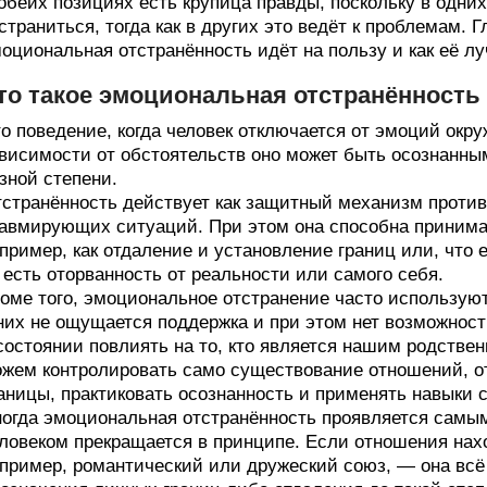
обеих позициях есть крупица правды, поскольку в одни
страниться, тогда как в других это ведёт к проблемам. 
оциональная отстранённость идёт на пользу и как её л
то такое эмоциональная отстранённость
о поведение, когда человек отключается от эмоций окру
висимости от обстоятельств оно может быть осознанным
зной степени.
странённость действует как защитный механизм проти
авмирующих ситуаций. При этом она способна принима
пример, как отдаление и установление границ или, что 
 есть оторванность от реальности или самого себя.
оме того, эмоциональное отстранение часто использую
них не ощущается поддержка и при этом нет возможнос
состоянии повлиять на то, кто является нашим родствен
жем контролировать само существование отношений, от
аницы, практиковать осознанность и применять навыки 
огда эмоциональная отстранённость проявляется самым
ловеком прекращается в принципе. Если отношения на
пример, романтический или дружеский союз, — она всё