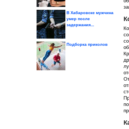
об
за
В Хабаровске мужчина
К
умер после
задержания...
летний гардероб
поздно добавить в
Ко
Аксессуары, которые не
со
со
Подборка приколов
об
Кр
Зодиака
др
Самые скупые знаки
лу
от
От
от
ст
Пр
по
пр
К