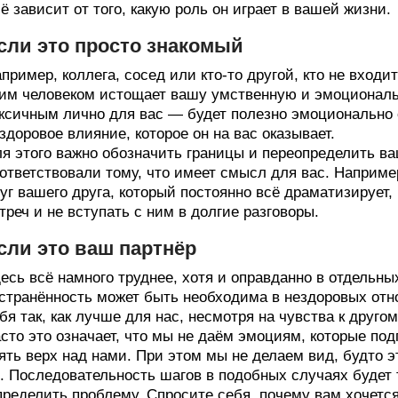
ё зависит от того, какую роль он играет в вашей жизни.
сли это просто знакомый
пример, коллега, сосед или кто‑то другой, кто не вход
им человеком истощает вашу умственную и эмоциональн
ксичным лично для вас — будет полезно эмоционально о
здоровое влияние, которое он на вас оказывает.
я этого важно обозначить границы и переопределить в
ответствовали тому, что имеет смысл для вас. Наприм
уг вашего друга, который постоянно всё драматизирует,
треч и не вступать с ним в долгие разговоры.
сли это ваш партнёр
есь всё намного труднее, хотя и оправданно в отдельн
странённость может быть необходима в нездоровых отн
бя так, как лучше для нас, несмотря на чувства к другом
сто это означает, что мы не даём эмоциям, которые по
ять верх над нами. При этом мы не делаем вид, будто 
. Последовательность шагов в подобных случаях будет 
ределить проблему. Спросите себя, почему вам хочется