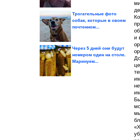
ми
де
Трогательные фото
Ко
собак, которые в своем
пр
почтенном...
зеркала
об
Преображение старого
и 
ор
Через 5 дней они будут
ор
номером один на столе.
До
Маринуем...
рублей
меньше чем за 50
це
Чистящее средство
те
им
не
им
Бы
мо
мы
бл
«Х
уб