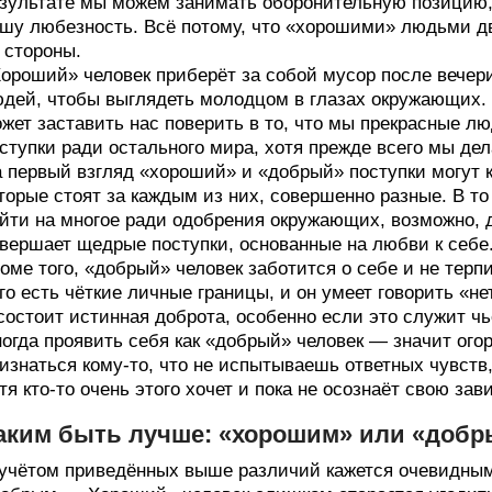
зультате мы можем занимать оборонительную позицию, к
шу любезность. Всё потому, что «хорошими» людьми д
 стороны.
ороший» человек приберёт за собой мусор после вечери
дей, чтобы выглядеть молодцом в глазах окружающих.
жет заставить нас поверить в то, что мы прекрасные л
ступки ради остального мира, хотя прежде всего мы дел
 первый взгляд «хороший» и «добрый» поступки могут к
торые стоят за каждым из них, совершенно разные. В т
йти на многое ради одобрения окружающих, возможно, 
вершает щедрые поступки, основанные на любви к себе
оме того, «добрый» человек заботится о себе и не тер
го есть чёткие личные границы, и он умеет говорить «не
состоит истинная доброта, особенно если это служит ч
огда проявить себя как «добрый» человек — значит огор
изнаться кому‑то, что не испытываешь ответных чувств, 
тя кто‑то очень этого хочет и пока не осознаёт свою зав
аким быть лучше: «хорошим» или «доб
учётом приведённых выше различий кажется очевидным