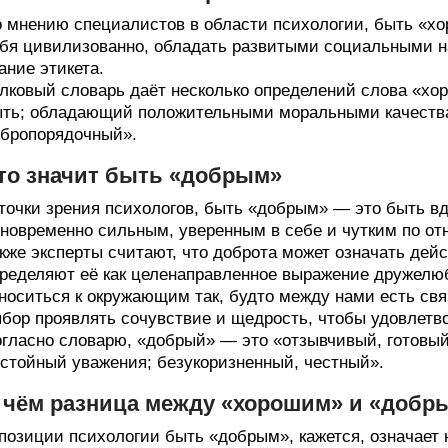
 мнению специалистов в области психологии, быть «х
бя цивилизованно, обладать развитыми социальными н
ание этикета.
лковый словарь даёт несколько определений слова «хор
ть; обладающий положительными моральными качества
бропорядочный».
то значит быть «добрым»
точки зрения психологов, быть «добрым» — это быть 
новременно сильным, уверенным в себе и чутким по от
кже эксперты считают, что доброта может означать дейс
ределяют её как целенаправленное выражение дружелюб
носиться к окружающим так, будто между нами есть св
бор проявлять сочувствие и щедрость, чтобы удовлетво
гласно словарю, «добрый» — это «отзывчивый, готовы
стойный уважения; безукоризненный, честный».
 чём разница между «хорошим» и «добр
позиции психологии быть «добрым», кажется, означает