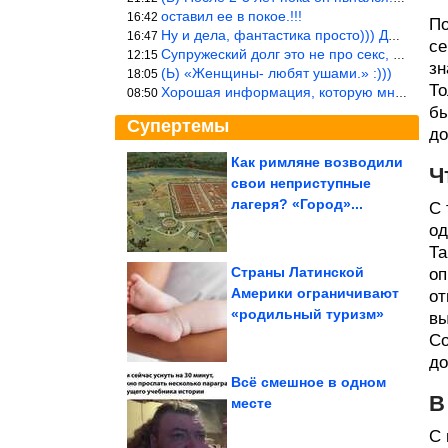
оставил ее в покое.!!!
16:42
По
Ну и дела, фантастика просто))) Даже и добавить то нечего…
16:47
се
Супружеский долг это не про секс, это про Жизнь на Земле. Супруж
12:15
зн
(Ь) «Женщины- любят ушами.» :)))
18:05
То
Хорошая информация, которую многим стоило бы взять на вооружение
08:50
бы
Супертемы
до
Как римляне возводили
Ч
свои неприступные
Женские приколы дня.
Суперхиты!
лагеря? «Город»...
С 
од
Та
Страны Латинской
оп
Америки ограничивают
от
Какая фурнитура
«родильный туризм»
выдаёт возраст, а какая
вы
его стирает
Со
до
Всё смешное в одном
В
месте
Кажется безобидным. 7 симптомов, которые могут быть...
С 