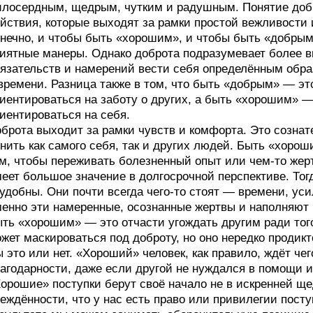
лосердным, щедрым, чутким и радушным. Понятие добр
йствия, которые выходят за рамки простой вежливости
нечно, и чтобы быть «хорошим», и чтобы быть «добрым
иятные манеры. Однако доброта подразумевает более в
язательств и намерений вести себя определённым обра
времени. Разница также в том, что быть «добрым» — эт
иентироваться на заботу о других, а быть «хорошим» 
иентироваться на себя.
брота выходит за рамки чувств и комфорта. Это созна
нить как самого себя, так и других людей. Быть «хорош
м, чтобы переживать болезненный опыт или чем‑то жер
еет большое значение в долгосрочной перспективе. Тог
удобны. Они почти всегда чего‑то стоят — времени, ус
енно эти намеренные, осознанные жертвы и наполняют
ть «хорошим» — это отчасти угождать другим ради того
жет маскироваться под доброту, но оно нередко проди
 это или нет. «Хороший» человек, как правило, ждёт чег
агодарности, даже если другой не нуждался в помощи и
орошие» поступки берут своё начало не в искренней щед
еждённости, что у нас есть право или привилегии пост