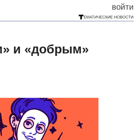
войти
м» и «добрым»