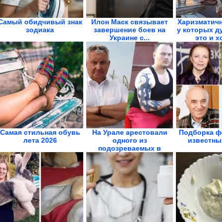
Самый обидчивый знак
Илон Маск связывает
Харизматичн
зодиака
завершение боев на
у которых д
Украине с...
это и х
Самая стильная обувь
На Урале арестовали
Подборка ф
лета 2026
одного из
известны
подозреваемых в
избиении...