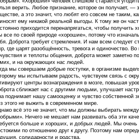
обрым». «Хороший» человек слишком старается угодить 
льзя верить. Любое признание, которое он получает, — 
ществе, а это значит, что любят его совсем не таким, к
иносят ему никакой реальной выгоды. К тому же он час
стоянно приходится перенапрягаться, чтобы получить х
 все по своей природе «хорошие», потому что изначаль
бя. Доброта требует стремления. И нам всем следует 
р, где царят разобщённость, тревога и одиночество. Во 
чувствия и теплоты общения, доброта может заметно по
мих, и на окружающих нас людей.
гда мы совершаем добрые поступки, в организме выделя
торому мы испытываем радость, чувствуем связь с ок
тивируют центры вознаграждения в мозге, повышая уров
брота сближает нас с другими людьми, улучшает настр
а поднимает нашу самооценку и чувство собственной зн
з этого не выжить в современном мире.
нако всё это не значит, что мы должны выбирать межд
обрыми». Ничего не мешает нам развивать оба эти кач
ебуется больше и хороших, и добрых людей. Мы очень
стокими по отношению друг к другу. Поэтому нам опре
душия, солидарности и родства.