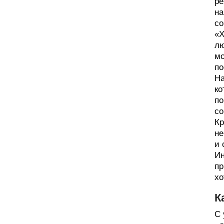
ре
на
со
«Х
лю
мо
по
На
ко
по
со
Кр
не
и 
Ин
пр
хо
К
С 