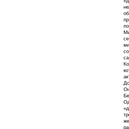
«д
не
об
пр
по
Мы
се
ми
со
са
Ко
ко
ак
До
Он
Бе
Од
«д
тр
же
ра