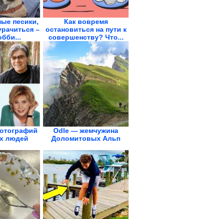
ые песики,
Как вовремя
урачиться –
остановиться на пути к
обби...
совершенству? Что...
отографий
Odle — жемчужина
х людей
Доломитовых Альп