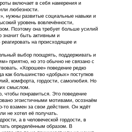
оты включает в себя намерения и
 или любезности.
», нужны развитые социальные навыки и
ысокий уровень вовлечённости,
зом. Поэтому она требует больше усилий
о значит быть активным и
— реагировать на происходящее и
тельный выбор поощрять, поддерживать и
им» приятно, но это обычно не связано с
твовать. «Хорошее» поведение редко
да как большинство «добрых» поступков
илий, комфорта, гордости, самолюбия. Но
 их смыслом.
, чтобы понравиться. Это поведение
ктовано эгоистичными мотивами, осознаём
о‑то взамен за свои действия. Он ждёт
ли не хотел её получать.
рости, а в человеческой гордости, в
упать определённым образом. В