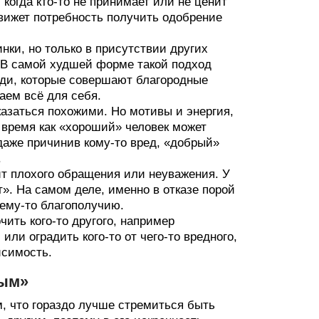
огда кто‑то не принимает или не ценит
вижет потребность получить одобрение
нки, но только в присутствии других
 В самой худшей форме такой подход
юди, которые совершают благородные
аем всё для себя.
азаться похожими. Но мотивы и энергия,
о время как «хороший» человек может
даже причинив кому‑то вред, «добрый»
.
пит плохого обращения или неуважения. У
т». На самом деле, именно в отказе порой
ьему‑то благополучию.
чить кого‑то другого, например
или оградить кого‑то от чего‑то вредного,
исимость.
рым»
, что гораздо лучше стремиться быть