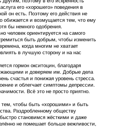
другим, поэтому в его искренность
заслуга его «хорошего» поведения в
акой он есть. Поэтому его действия не
то обижается и возмущается тем, что ему
отя бы немного одобрения.
но человек ориентируется на самого
стремиться быть добрым, чтобы изменить
времена, когда многим не хватает
влиять в лучшую сторону и на нас
ется гормон окситоцин, благодаря
ружающими и доверяем им. Добрые дела
ень счастья и понижая уровень стресса.
оение и облегчает симптомы депрессии.
ачимости. Всё это не просто приятно.
у тем, чтобы быть «хорошими» и быть
ества. Раздробленному обществу
 быстро становимся жёсткими и даже
делённо не помешает больше вежливости,