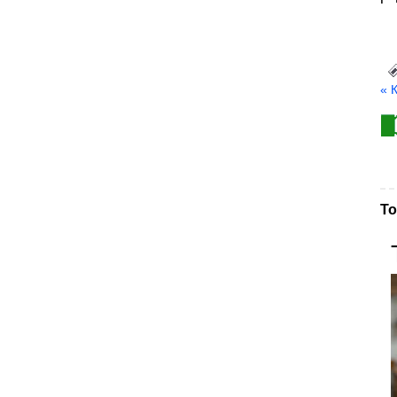
« 
То