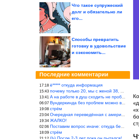
Что такое супружеский
долг и обязательно ли
его...
Способы превратить
готовку в удовольствие
и сэкономить...
Последние комментарии
ё***** откуда информация
17:18
почему только 20, мы с женой 38, называется ртутной свадьбой, гр
15:43
Ко
А на работе в душ сходить не пробовали?
13:41
Вундеркинда без проблем можно вырастить всего-то с максимально р
«д
06:07
стрём
19:08
«х
Очередная переведённая с американского статья. Не работает эта ф
23:04
бо
ЖАЛКО!
19:34
ст
Поставим вопрос иначе: откуда берётся столь зловредный феминизм?
02:06
стрём
18:09
Ч
(Ь) После 2-3 лет пока он пытался! :))) Учитывая, что кошки 10-1
21:12