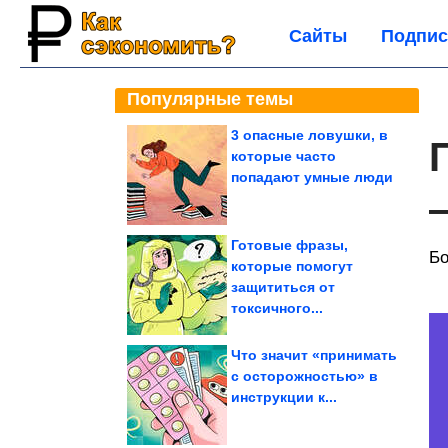
Сайты
Подпис
Популярные темы
3 опасные ловушки, в
которые часто
попадают умные люди
Готовые фразы,
Бо
которые помогут
защититься от
токсичного...
Что значит «принимать
с осторожностью» в
инструкции к...