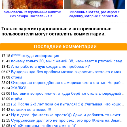
Чем опасны газированные напитки
Милашные котята, размером с
без сахара. Воспаления в...
ладошку, которые с легкостью...
Только зарегистрированные и авторизованные
пользователи могут оставлять комментарии.
Последние комментарии
ё***** откуда информация
17:18
почему только 20, мы с женой 38, называется ртутной свадьбой, гр
15:43
А на работе в душ сходить не пробовали?
13:41
Вундеркинда без проблем можно вырастить всего-то с максимально р
06:07
стрём
19:08
Очередная переведённая с американского статья. Не работает эта ф
23:04
ЖАЛКО!
19:34
Поставим вопрос иначе: откуда берётся столь зловредный феминизм?
02:06
стрём
18:09
(Ь) После 2-3 лет пока он пытался! :))) Учитывая, что кошки 10-1
21:12
оставил ее в покое.!!!
16:42
Ну и дела, фантастика просто))) Даже и добавить то нечего…
16:47
Супружеский долг это не про секс, это про Жизнь на Земле. Супруж
12:15
(Ь) «Женщины- любят ушами.» :)))
18:05