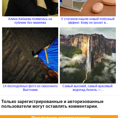
Алина Кабаева появилась на
У статинов нашли новый побочный
публике без макияжа
эффект. Кому он грозит в...
14 бесподобных фото из сказочного
Самый высокий, самый красивый:
Вьетнама
водопад Анхель —...
Только зарегистрированные и авторизованные
пользователи могут оставлять комментарии.
Последние комментарии