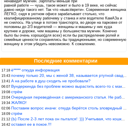
ненавидит мужчин. Зарплаты меньше при
равной работе — чушь, такое может и было в 19 веке, но сейчас
давно нигде такого нет. Так что «вывсёврети». Современная женщина
ЛЕГКО, сидя в уютном офисе зарабатывает столько, что
квалифицированному рабочему у станка и или водителю КамАЗа и
не снилось. На улице в потоке транспорта, во дворе на парковке от
половины до 2/3 водителей — женщины и машины у них куда
крупнее и дороже, чем машины у большинства мужчин. Конечно
было бы очень хорошо(для всех) если бы распределение ролей и
семейные ценности сохранялись бы традиционными, но современную
женщину в этом убедить невозможно. К сожалению.
Последние комментарии
ё***** откуда информация
17:18
почему только 20, мы с женой 38, называется ртутной свадьбой, гр
15:43
А на работе в душ сходить не пробовали?
13:41
Вундеркинда без проблем можно вырастить всего-то с максимально р
06:07
стрём
19:08
Очередная переведённая с американского статья. Не работает эта ф
23:04
ЖАЛКО!
19:34
Поставим вопрос иначе: откуда берётся столь зловредный феминизм?
02:06
стрём
18:09
(Ь) После 2-3 лет пока он пытался! :))) Учитывая, что кошки 10-1
21:12
оставил ее в покое.!!!
16:42