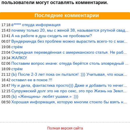
пользователи могут оставлять комментарии.
Последние комментарии
ё***** откуда информация
17:18
почему только 20, мы с женой 38, называется ртутной свадьбой, гр
15:43
А на работе в душ сходить не пробовали?
13:41
Вундеркинда без проблем можно вырастить всего-то с максимально р
06:07
стрём
19:08
Очередная переведённая с американского статья. Не работает эта ф
23:04
ЖАЛКО!
19:34
Поставим вопрос иначе: откуда берётся столь зловредный феминизм?
02:06
стрём
18:09
(Ь) После 2-3 лет пока он пытался! :))) Учитывая, что кошки 10-1
21:12
оставил ее в покое.!!!
16:42
Ну и дела, фантастика просто))) Даже и добавить то нечего…
16:47
Супружеский долг это не про секс, это про Жизнь на Земле. Супруж
12:15
(Ь) «Женщины- любят ушами.» :)))
18:05
Хорошая информация, которую многим стоило бы взять на вооружение
08:50
Полная версия сайта