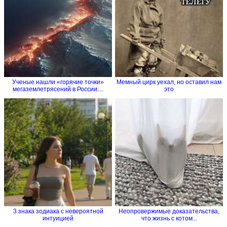
Ученые нашли «горячие точки»
Мемный цирк уехал, но оставил нам
мегаземлетрясений в России....
это
3 знака зодиака с невероятной
Неопровержимые доказательства,
интуицией
что жизнь с котом...