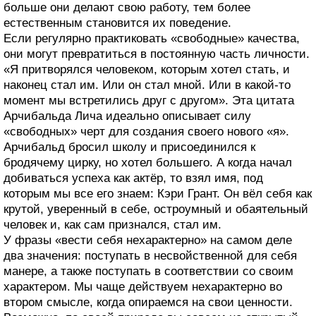
больше они делают свою работу, тем более
естественным становится их поведение.
Если регулярно практиковать «свободные» качества,
они могут превратиться в постоянную часть личности.
«Я притворялся человеком, которым хотел стать, и
наконец стал им. Или он стал мной. Или в какой‑то
момент мы встретились друг с другом». Эта цитата
Арчибальда Лича идеально описывает силу
«свободных» черт для создания своего нового «я».
Арчибальд бросил школу и присоединился к
бродячему цирку, но хотел большего. А когда начал
добиваться успеха как актёр, то взял имя, под
которым мы все его знаем: Кэри Грант. Он вёл себя как
крутой, уверенный в себе, остроумный и обаятельный
человек и, как сам признался, стал им.
У фразы «вести себя нехарактерно» на самом деле
два значения: поступать в несвойственной для себя
манере, а также поступать в соответствии со своим
характером. Мы чаще действуем нехарактерно во
втором смысле, когда опираемся на свои ценности.