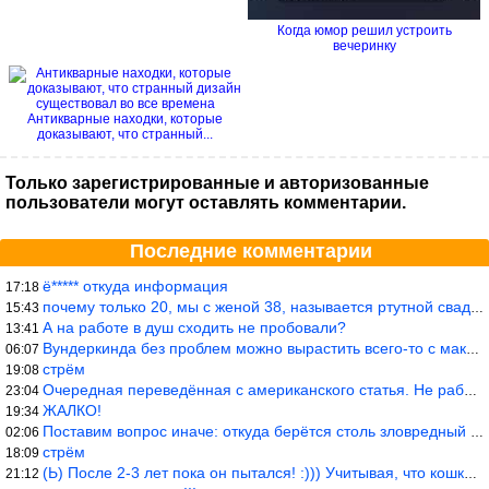
Когда юмор решил устроить
вечеринку
Антикварные находки, которые
доказывают, что странный...
Только зарегистрированные и авторизованные
пользователи могут оставлять комментарии.
Последние комментарии
ё***** откуда информация
17:18
почему только 20, мы с женой 38, называется ртутной свадьбой, гр
15:43
А на работе в душ сходить не пробовали?
13:41
Вундеркинда без проблем можно вырастить всего-то с максимально р
06:07
стрём
19:08
Очередная переведённая с американского статья. Не работает эта ф
23:04
ЖАЛКО!
19:34
Поставим вопрос иначе: откуда берётся столь зловредный феминизм?
02:06
стрём
18:09
(Ь) После 2-3 лет пока он пытался! :))) Учитывая, что кошки 10-1
21:12