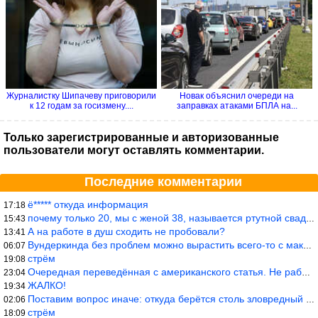
Журналистку Шипачеву приговорили
Новак объяснил очереди на
к 12 годам за госизмену....
заправках атаками БПЛА на...
Только зарегистрированные и авторизованные
пользователи могут оставлять комментарии.
Последние комментарии
ё***** откуда информация
17:18
почему только 20, мы с женой 38, называется ртутной свадьбой, гр
15:43
А на работе в душ сходить не пробовали?
13:41
Вундеркинда без проблем можно вырастить всего-то с максимально р
06:07
стрём
19:08
Очередная переведённая с американского статья. Не работает эта ф
23:04
ЖАЛКО!
19:34
Поставим вопрос иначе: откуда берётся столь зловредный феминизм?
02:06
стрём
18:09