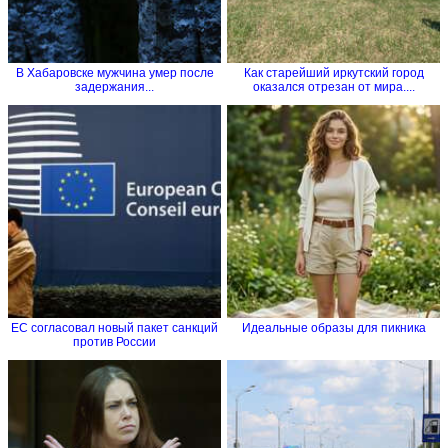
В Хабаровске мужчина умер после
Как старейший иркутский город
задержания...
оказался отрезан от мира....
ЕС согласовал новый пакет санкций
Идеальные образы для пикника
против России