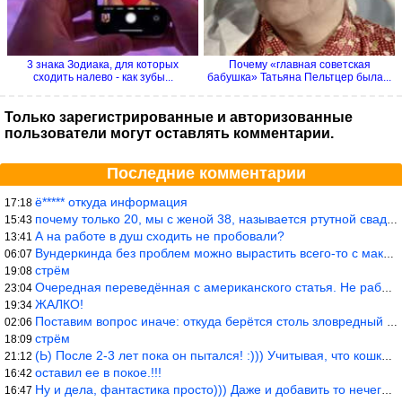
3 знака Зодиака, для которых
Почему «главная советская
сходить налево - как зубы...
бабушка» Татьяна Пельтцер была...
Только зарегистрированные и авторизованные
пользователи могут оставлять комментарии.
Последние комментарии
ё***** откуда информация
17:18
почему только 20, мы с женой 38, называется ртутной свадьбой, гр
15:43
А на работе в душ сходить не пробовали?
13:41
Вундеркинда без проблем можно вырастить всего-то с максимально р
06:07
стрём
19:08
Очередная переведённая с американского статья. Не работает эта ф
23:04
ЖАЛКО!
19:34
Поставим вопрос иначе: откуда берётся столь зловредный феминизм?
02:06
стрём
18:09
(Ь) После 2-3 лет пока он пытался! :))) Учитывая, что кошки 10-1
21:12
оставил ее в покое.!!!
16:42
Ну и дела, фантастика просто))) Даже и добавить то нечего…
16:47