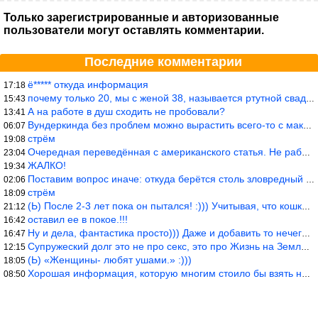
Только зарегистрированные и авторизованные
пользователи могут оставлять комментарии.
Последние комментарии
ё***** откуда информация
17:18
почему только 20, мы с женой 38, называется ртутной свадьбой, гр
15:43
А на работе в душ сходить не пробовали?
13:41
Вундеркинда без проблем можно вырастить всего-то с максимально р
06:07
стрём
19:08
Очередная переведённая с американского статья. Не работает эта ф
23:04
ЖАЛКО!
19:34
Поставим вопрос иначе: откуда берётся столь зловредный феминизм?
02:06
стрём
18:09
(Ь) После 2-3 лет пока он пытался! :))) Учитывая, что кошки 10-1
21:12
оставил ее в покое.!!!
16:42
Ну и дела, фантастика просто))) Даже и добавить то нечего…
16:47
Супружеский долг это не про секс, это про Жизнь на Земле. Супруж
12:15
(Ь) «Женщины- любят ушами.» :)))
18:05
Хорошая информация, которую многим стоило бы взять на вооружение
08:50