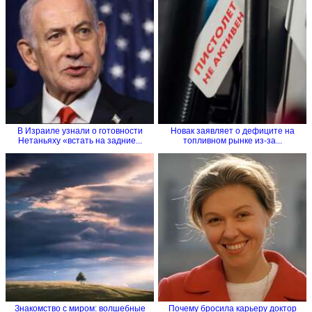
В Израиле узнали о готовности
Новак заявляет о дефиците на
Нетаньяху «встать на задние...
топливном рынке из-за...
Знакомство с миром: волшебные
Почему бросила карьеру доктор