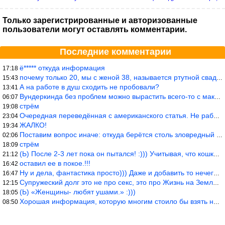
в...
Только зарегистрированные и авторизованные
пользователи могут оставлять комментарии.
Последние комментарии
ё***** откуда информация
17:18
почему только 20, мы с женой 38, называется ртутной свадьбой, гр
15:43
А на работе в душ сходить не пробовали?
13:41
Вундеркинда без проблем можно вырастить всего-то с максимально р
06:07
стрём
19:08
Очередная переведённая с американского статья. Не работает эта ф
23:04
ЖАЛКО!
19:34
Поставим вопрос иначе: откуда берётся столь зловредный феминизм?
02:06
стрём
18:09
(Ь) После 2-3 лет пока он пытался! :))) Учитывая, что кошки 10-1
21:12
оставил ее в покое.!!!
16:42
Ну и дела, фантастика просто))) Даже и добавить то нечего…
16:47
Супружеский долг это не про секс, это про Жизнь на Земле. Супруж
12:15
(Ь) «Женщины- любят ушами.» :)))
18:05
Хорошая информация, которую многим стоило бы взять на вооружение
08:50