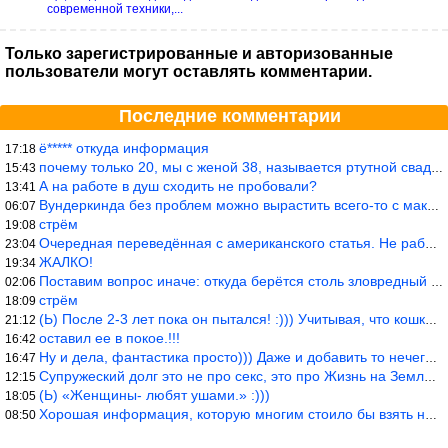
современной техники,...
Только зарегистрированные и авторизованные
пользователи могут оставлять комментарии.
Последние комментарии
ё***** откуда информация
17:18
почему только 20, мы с женой 38, называется ртутной свадьбой, гр
15:43
А на работе в душ сходить не пробовали?
13:41
Вундеркинда без проблем можно вырастить всего-то с максимально р
06:07
стрём
19:08
Очередная переведённая с американского статья. Не работает эта ф
23:04
ЖАЛКО!
19:34
Поставим вопрос иначе: откуда берётся столь зловредный феминизм?
02:06
стрём
18:09
(Ь) После 2-3 лет пока он пытался! :))) Учитывая, что кошки 10-1
21:12
оставил ее в покое.!!!
16:42
Ну и дела, фантастика просто))) Даже и добавить то нечего…
16:47
Супружеский долг это не про секс, это про Жизнь на Земле. Супруж
12:15
(Ь) «Женщины- любят ушами.» :)))
18:05
Хорошая информация, которую многим стоило бы взять на вооружение
08:50