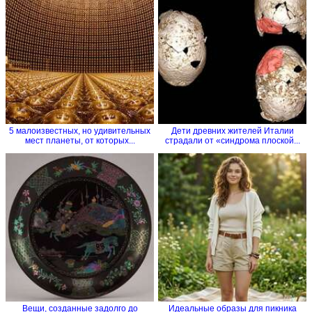
5 малоизвестных, но удивительных
Дети древних жителей Италии
мест планеты, от которых...
страдали от «синдрома плоской...
Вещи, созданные задолго до
Идеальные образы для пикника