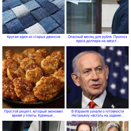
Крутая идея из старых джинсов
Опасный месяц для рубля. Прогноз
курса доллара на август...
Простой рецепт, который экономит
В Израиле узнали о готовности
время у плиты. Куриные...
Нетаньяху «встать на задние...