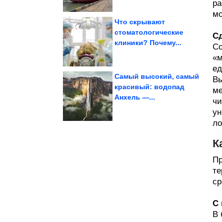
ра
мо
Что скрывают
стоматологические
Сд
клиники? Почему...
Со
самосевок
Топ-10 цветов-
«м
ед
Самый высокий, самый
Вы
красивый: водопад
ме
Анхель —...
чи
Завораживает!
Исторические фото.
ун
ло
К
Пр
те
ср
С
В 