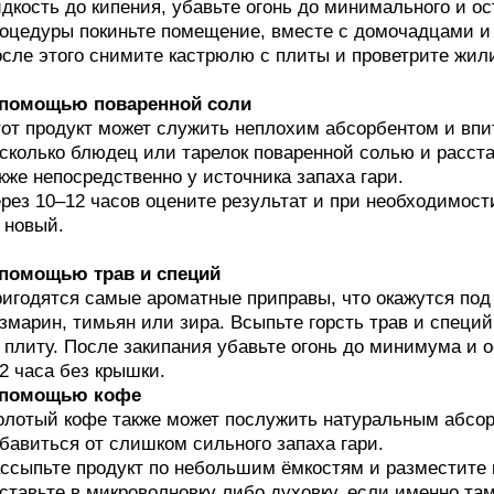
дкость до кипения, убавьте огонь до минимального и ос
оцедуры покиньте помещение, вместе с домочадцами и
сле этого снимите кастрюлю с плиты и проветрите жил
 помощью поваренной соли
от продукт может служить неплохим абсорбентом и впи
сколько блюдец или тарелок поваренной солью и расст
кже непосредственно у источника запаха гари.
рез 10–12 часов оцените результат и при необходимост
 новый.
 помощью трав и специй
игодятся самые ароматные приправы, что окажутся под р
змарин, тимьян или зира. Всыпьте горсть трав и специй
 плиту. После закипания убавьте огонь до минимума и 
2 часа без крышки.
 помощью кофе
лотый кофе также может послужить натуральным абсор
бавиться от слишком сильного запаха гари.
ссыпьте продукт по небольшим ёмкостям и разместите 
ставьте в микроволновку либо духовку, если именно т