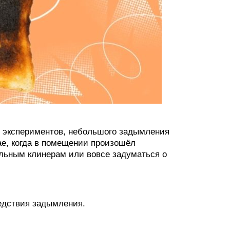
х экспериментов, небольшого задымления
ае, когда в помещении произошёл
альным клинерам или вовсе задуматься о
едствия задымления.