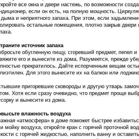
кройте все окна и двери настежь, по возможности созда
ндиционер, если он есть, на полную мощность. Циркул
 дыма и неприятного запаха. При этом, если задымлени
олировать остальные помещения, плотно закрыв двери и
паха.
траните источник запаха
бросьте обугленную пищу, сгоревший предмет, пепел и 
вяжите его и вынесите из дома. Разумеется, прежде убе
лностью прекратилось. Дайте испорченным вещам остыт
лиэтилен. Для этого вынесите их на балкон или лоджию
тывшие пригоревшие сковороды и другую утварь замочи
том. Хотя если сразу очевидно, что предмет проще выбр
сорку и вынесите из дома.
высьте влажность воздуха
ажная «атмосфера» в доме поможет быстрее избавиться
и мойку воздуха, откройте кран с горячей проточной во
кости с горячей жидкостью, наполнить ванну и оставить