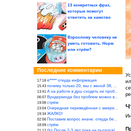
13 конкретных фраз,
которые помогут
ответить на хамство
Взрослому человеку не
уметь готовить. Норм
или стрём?
Последние комментарии
Ус
ё***** откуда информация
17:18
ил
почему только 20, мы с женой 38, называется ртутной свадьбой, гр
15:43
се
А на работе в душ сходить не пробовали?
13:41
ре
Вундеркинда без проблем можно вырастить всего-то с максимально р
06:07
стрём
19:08
Ч
Очередная переведённая с американского статья. Не работает эта ф
23:04
ЖАЛКО!
19:34
Ин
Поставим вопрос иначе: откуда берётся столь зловредный феминизм?
02:06
стрём
18:09
П
(Ь) После 2-3 лет пока он пытался! :))) Учитывая, что кошки 10-1
21:12