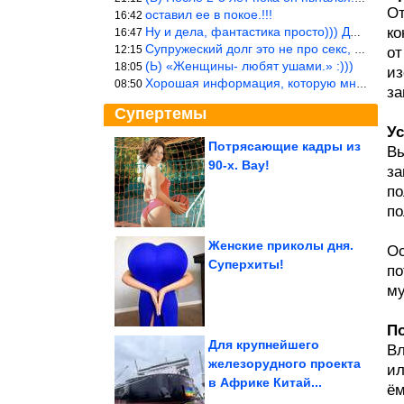
От
оставил ее в покое.!!!
16:42
Ну и дела, фантастика просто))) Даже и добавить то нечего…
ко
16:47
Супружеский долг это не про секс, это про Жизнь на Земле. Супруж
12:15
от
(Ь) «Женщины- любят ушами.» :)))
18:05
из
Хорошая информация, которую многим стоило бы взять на вооружение
08:50
за
Супертемы
Ус
Потрясающие кадры из
Вы
90-х. Вау!
за
В июне россияне взяли
кредиты почти на ₽1,2
трлн
по
по
Женские приколы дня.
Ос
Суперхиты!
по
Как жил двойной
жизнью звезда
«Вечного зова» Юрий
му
Гусев
По
Для крупнейшего
Вл
железорудного проекта
ил
в Африке Китай...
Главные заявления Путина на совещании в Кремле об...
ём