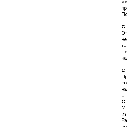
жи
пр
По
С
Эт
не
та
Че
на
С
Пр
ро
на
1–
С
Мо
из
Ра
по