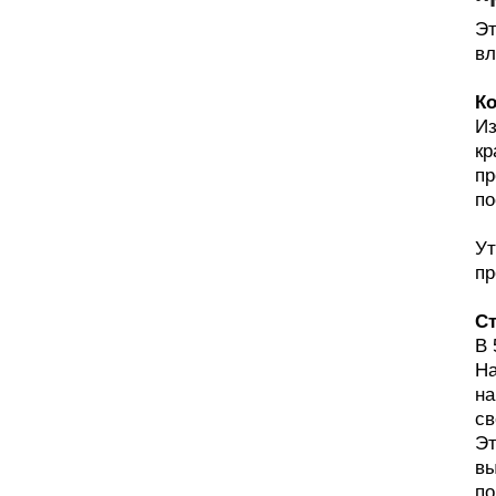
Эт
вл
Ко
Из
кр
пр
по
Ут
пр
Ст
В 
На
на
св
Эт
вы
по