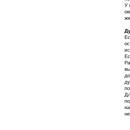
У 
ок
жи
Д
Ес
ос
ис
Ес
Ра
вы
до
ду
по
Дл
по
на
не