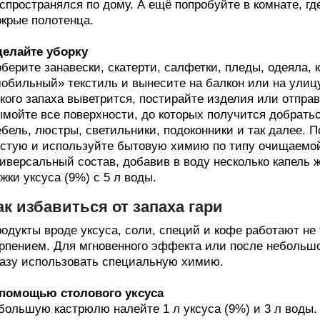
спространялся по дому. А ещё попробуйте в комнате, г
крые полотенца.
елайте уборку
берите занавески, скатерти, салфетки, пледы, одеяла, 
обильный» текстиль и вынесите на балкон или на улицу.
кого запаха выветрится, постирайте изделия или отправ
мойте все поверхности, до которых получится добратьс
бель, люстры, светильники, подоконники и так далее. 
стую и используйте бытовую химию по типу очищаемой
иверсальный состав, добавив в воду несколько капель
жки уксуса (9%) с 5 л воды.
ак избавиться от запаха гари
одукты вроде уксуса, соли, специй и кофе работают не 
рпением. Для мгновенного эффекта или после небольшо
азу использовать специальную химию.
 помощью столового уксуса
большую кастрюлю налейте 1 л уксуса (9%) и 3 л воды.