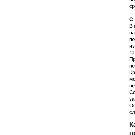
«р
С
В 
па
по
из
за
Пр
не
Кр
мо
не
Со
за
Об
сл
К
п