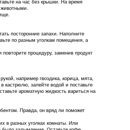
тавьте на час без крышки. На время
 животными.
ище.
тать посторонние запахи. Наполните
авьте по разным уголкам помещения, а
и повторите процедуру, заменив продукт
укой, например гвоздика, корица, мята,
 в кастрюлю, залейте водой и поставьте
оставьте ароматную жидкость вариться на
бентом. Правда, он вряд ли поможет
их в разных уголках комнаты. Или
ам было задымление. Оставьте кофе