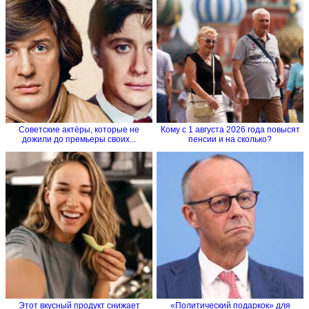
Советские актёры, которые не
Кому с 1 августа 2026 года повысят
дожили до премьеры своих...
пенсии и на сколько?
Этот вкусный продукт снижает
«Политический подаркок» для