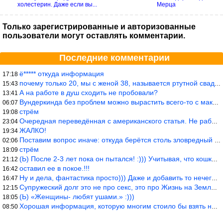
холестерин. Даже если вы...
Мерца
Только зарегистрированные и авторизованные
пользователи могут оставлять комментарии.
Последние комментарии
ё***** откуда информация
17:18
почему только 20, мы с женой 38, называется ртутной свадьбой, гр
15:43
А на работе в душ сходить не пробовали?
13:41
Вундеркинда без проблем можно вырастить всего-то с максимально р
06:07
стрём
19:08
Очередная переведённая с американского статья. Не работает эта ф
23:04
ЖАЛКО!
19:34
Поставим вопрос иначе: откуда берётся столь зловредный феминизм?
02:06
стрём
18:09
(Ь) После 2-3 лет пока он пытался! :))) Учитывая, что кошки 10-1
21:12
оставил ее в покое.!!!
16:42
Ну и дела, фантастика просто))) Даже и добавить то нечего…
16:47
Супружеский долг это не про секс, это про Жизнь на Земле. Супруж
12:15
(Ь) «Женщины- любят ушами.» :)))
18:05
Хорошая информация, которую многим стоило бы взять на вооружение
08:50