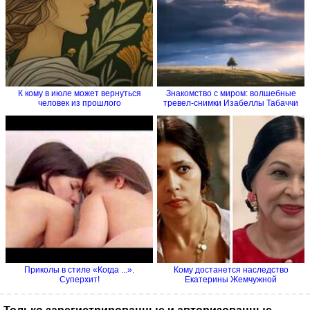
К кому в июле может вернуться
Знакомство с миром: волшебные
человек из прошлого
тревел-снимки Изабеллы Табаччи
Приколы в стиле «Когда ...».
Кому достанется наследство
Суперхит!
Екатерины Жемчужной