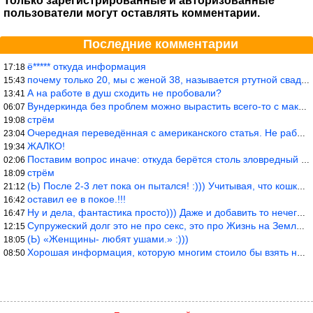
Только зарегистрированные и авторизованные
пользователи могут оставлять комментарии.
Последние комментарии
ё***** откуда информация
17:18
почему только 20, мы с женой 38, называется ртутной свадьбой, гр
15:43
А на работе в душ сходить не пробовали?
13:41
Вундеркинда без проблем можно вырастить всего-то с максимально р
06:07
стрём
19:08
Очередная переведённая с американского статья. Не работает эта ф
23:04
ЖАЛКО!
19:34
Поставим вопрос иначе: откуда берётся столь зловредный феминизм?
02:06
стрём
18:09
(Ь) После 2-3 лет пока он пытался! :))) Учитывая, что кошки 10-1
21:12
оставил ее в покое.!!!
16:42
Ну и дела, фантастика просто))) Даже и добавить то нечего…
16:47
Супружеский долг это не про секс, это про Жизнь на Земле. Супруж
12:15
(Ь) «Женщины- любят ушами.» :)))
18:05
Хорошая информация, которую многим стоило бы взять на вооружение
08:50