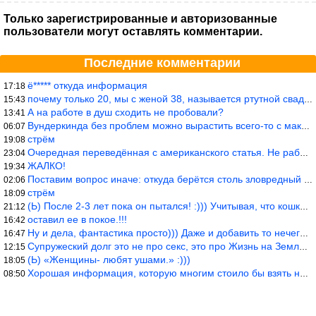
Только зарегистрированные и авторизованные
пользователи могут оставлять комментарии.
Последние комментарии
ё***** откуда информация
17:18
почему только 20, мы с женой 38, называется ртутной свадьбой, гр
15:43
А на работе в душ сходить не пробовали?
13:41
Вундеркинда без проблем можно вырастить всего-то с максимально р
06:07
стрём
19:08
Очередная переведённая с американского статья. Не работает эта ф
23:04
ЖАЛКО!
19:34
Поставим вопрос иначе: откуда берётся столь зловредный феминизм?
02:06
стрём
18:09
(Ь) После 2-3 лет пока он пытался! :))) Учитывая, что кошки 10-1
21:12
оставил ее в покое.!!!
16:42
Ну и дела, фантастика просто))) Даже и добавить то нечего…
16:47
Супружеский долг это не про секс, это про Жизнь на Земле. Супруж
12:15
(Ь) «Женщины- любят ушами.» :)))
18:05
Хорошая информация, которую многим стоило бы взять на вооружение
08:50