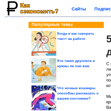
Сайты
Подпис
Популярные темы
Когда и как говорить
«нет» на работе
Кто такие друллеги и
С 
нужны ли они вам
ли
уп
по
ко
Что ночные кошмары
способны рассказать о
Мы
вашем состоянии?
кр
Ва