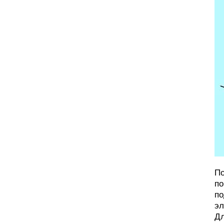
По
по
по
эл
Дл