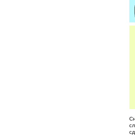
Сн
сл
сд