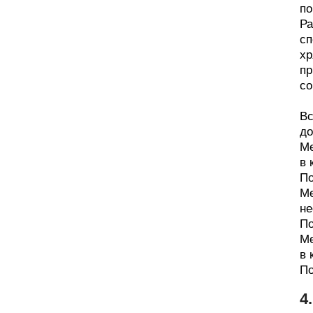
по
Ра
сп
хр
пр
со
Вс
до
Ме
в 
По
Ме
не
По
Ме
в 
По
4