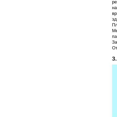
ре
на
вр
зд
Пл
Ме
па
За
От
3