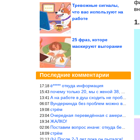
фи
Тревожные сигналы,
вн
что вас используют на
работе
1
25 фраз, которе
маскируют выгорание
Последние комментарии
ё***** откуда информация
17:18
почему только 20, мы с женой 38, называется ртутной свадьбой, гр
15:43
А на работе в душ сходить не пробовали?
13:41
Вундеркинда без проблем можно вырастить всего-то с максимально р
06:07
стрём
19:08
Очередная переведённая с американского статья. Не работает эта ф
23:04
ЖАЛКО!
19:34
Поставим вопрос иначе: откуда берётся столь зловредный феминизм?
02:06
стрём
18:09
(Ь) После 2-3 лет пока он пытался! :))) Учитывая, что кошки 10-1
21:12