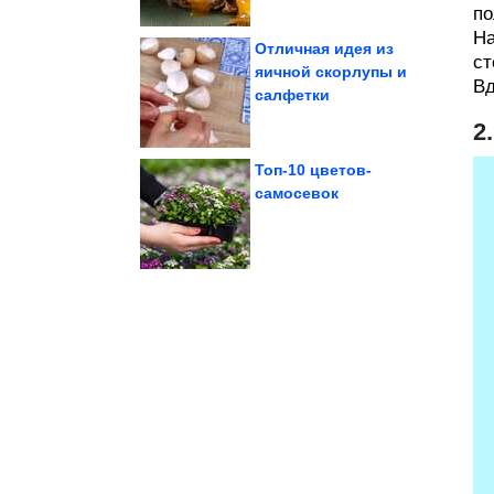
по
На
Отличная идея из
ст
яичной скорлупы и
Вд
салфетки
долги до...
важно закрыть старые
5 знаков Зодиака, кому
2
Топ-10 цветов-
самосевок
виду
мир прячет прямо на
интересностей, которые
Примеры