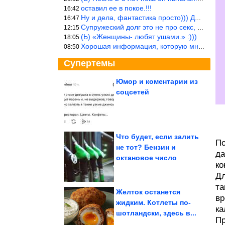
оставил ее в покое.!!!
16:42
Ну и дела, фантастика просто))) Даже и добавить то нечего…
16:47
Супружеский долг это не про секс, это про Жизнь на Земле. Супруж
12:15
(Ь) «Женщины- любят ушами.» :)))
18:05
Хорошая информация, которую многим стоило бы взять на вооружение
08:50
Супертемы
Юмор и коментарии из
соцсетей
Новые приколы
Что будет, если залить
По
не тот? Бензин и
да
Душевные фотографии
октановое число
времён СССР
ко
Дл
та
Желток останется
вр
жидким. Котлеты по-
ка
шотландски, здесь в...
Терапия смехом без страховки
Пр