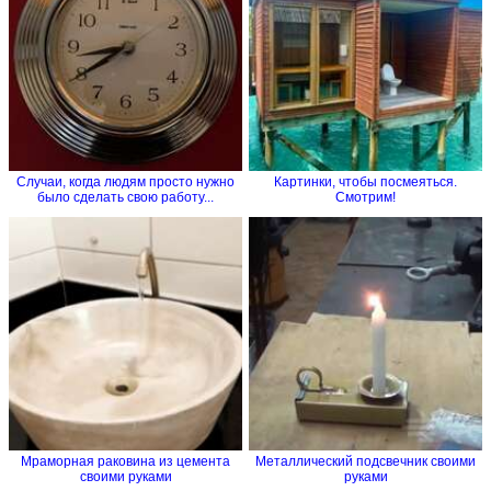
Случаи, когда людям просто нужно
Картинки, чтобы посмеяться.
было сделать свою работу...
Смотрим!
Мраморная раковина из цемента
Металлический подсвечник своими
своими руками
руками